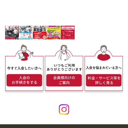
キャンペーン
料金のご案内
JOYFIT24
JOYFIT YOGA
アクセス
店舗情報・サービス
JOYFIT+
店舗を探す
見学・体験
スタジオプログラム情報
入会方法
よくあるご質問
店舗へのお問い合わせ