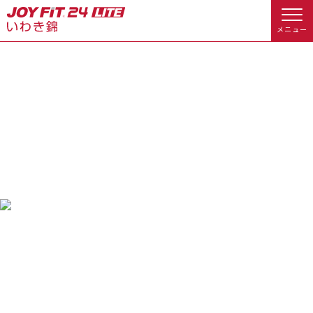
メニュー
店舗トップ
会員様向けのご案内
会員の方へトップ
入会のお手続きをする
会員様へのお知らせ
スタジオプログラム情報
入会するトップ
休会お手続き
オプション料金
料金・サービス等詳しく見る
Appで入会手続き
アクセス
店舗情報・サービス
入会を悩まれている方へトップ
よくあるご質問
店舗へのお問い合わせ
JOYFIT総合トップ
JOYFIT