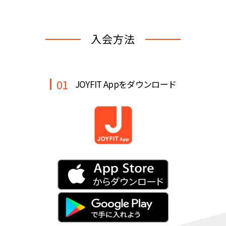
キャンペーン
料金のご案内
店舗へのお問い合わせ
JOYFIT24
JOYFIT YOGA
入会方法
アクセス
店舗情報・サービス
JOYFIT+
店舗を探す
見学・体験
スタジオプログラム情報
01
JOYFIT Appをダウンロード
入会方法
よくあるご質問
店舗へのお問い合わせ