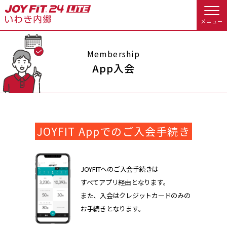
メニュー
店舗トップ
Membership
App入会
会員様向けのご案内
会員の方へトップ
JOYFIT Appでのご入会手続き
入会のお手続きをする
会員様へのお知らせ
スタジオプログラム情報
入会するトップ
予約する
休会お手続き
JOYFITへのご入会手続きは
すべてアプリ経由となります。
料金・サービス等詳しく見る
Appで入会手続き
オプション料金
アクセス
また、入会はクレジットカードのみの
お手続きとなります。
入会を悩まれている方へトップ
店舗情報・サービス
よくあるご質問
JOYFIT総合トップ
JOYFIT