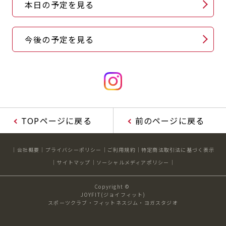
本日の予定を見る
キャンペーン
料金のご案内
店舗へのお問い合わせ
JOYFIT24
JOYFIT YOGA
アクセス
店舗情報・サービス
今後の予定を見る
JOYFIT+
店舗を探す
見学・体験
スタジオプログラム情報
入会方法
よくあるご質問
店舗へのお問い合わせ
TOPページに戻る
前のページに戻る
会社概要
プライバシーポリシー
ご利用規約
特定商法取引法に基づく表示
サイトマップ
ソーシャルメディアポリシー
Copyright ©
JOYFIT(ジョイフィット)
スポーツクラブ・フィットネスジム・ヨガスタジオ