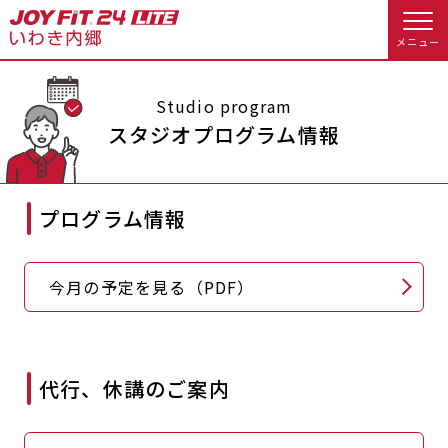
メニュー
店舗トップ
Studio program
スタジオプログラム情報
会員様向けのご案内
プログラム情報
会員の方へトップ
入会のお手続きをする
会員様へのお知らせ
スタジオプログラム情報
今月の予定を見る（PDF）
入会するトップ
予約する
休会お手続き
料金・サービス等詳しく見る
Appで入会手続き
オプション料金
アクセス
代行、休講のご案内
入会を悩まれている方へトップ
店舗情報・サービス
よくあるご質問
JOYFIT総合トップ
JOYFIT