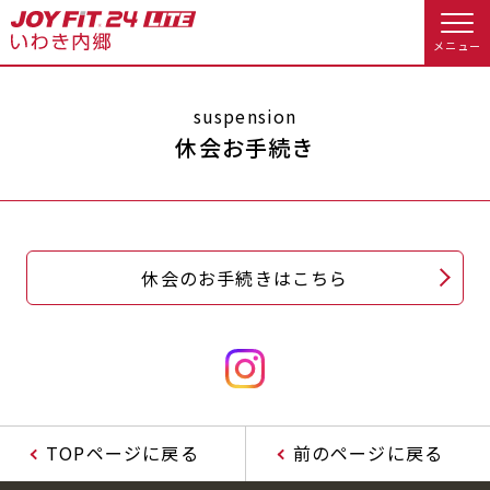
メニュー
店舗トップ
suspension
休会お手続き
会員様向けのご案内
会員の方へトップ
休会のお手続きはこちら
入会のお手続きをする
会員様へのお知らせ
スタジオプログラム情報
入会するトップ
予約する
休会お手続き
料金・サービス等詳しく見る
Appで入会手続き
オプション料金
アクセス
TOPページに戻る
前のページに戻る
入会を悩まれている方へトップ
店舗情報・サービス
よくあるご質問
JOYFIT総合トップ
JOYFIT