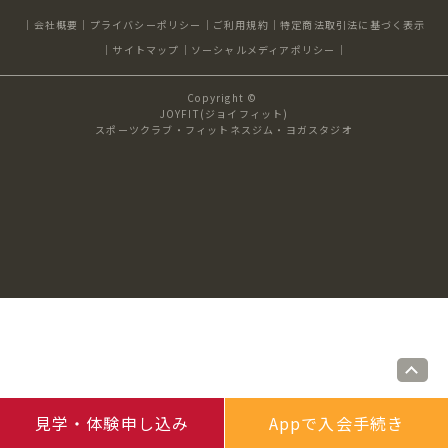
キャンペーン
料金のご案内
店舗へのお問い合わせ
会社概要
プライバシーポリシー
ご利用規約
特定商法取引法に基づく表示
JOYFIT24
JOYFIT YOGA
サイトマップ
ソーシャルメディアポリシー
アクセス
店舗情報・サービス
Copyright ©
JOYFIT+
店舗を探す
JOYFIT(ジョイフィット)
見学・体験
スタジオプログラム情報
スポーツクラブ・フィットネスジム・ヨガスタジオ
入会方法
よくあるご質問
店舗へのお問い合わせ
見学・体験申し込み
Appで入会手続き