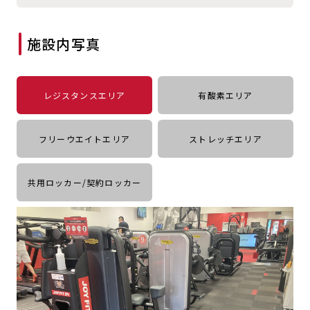
キャンペーン
料金のご案内
JOYFIT24
JOYFIT YOGA
施設内写真
アクセス
店舗情報・サービス
JOYFIT+
店舗を探す
見学・体験
入会方法
レジスタンスエリア
有酸素エリア
よくあるご質問
店舗へのお問い合わせ
フリーウエイトエリア
ストレッチエリア
共用ロッカー/契約ロッカー