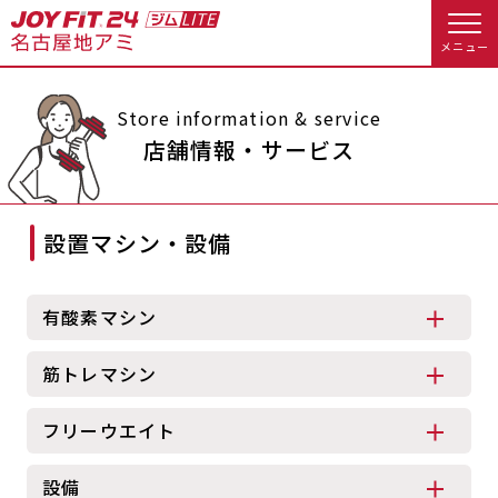
メニュー
店舗トップ
Store information & service
店舗情報・サービス
会員様向けのご案内
設置マシン・設備
会員の方へトップ
入会のお手続きをする
会員様へのお知らせ
休会お手続き
有酸素マシン
入会するトップ
オプション料金
アクセス
筋トレマシン
料金・サービス等詳しく見る
Appで入会手続き
店舗情報・サービス
よくあるご質問
フリーウエイト
入会を悩まれている方へトップ
店舗へのお問い合わせ
設備
JOYFIT総合トップ
JOYFIT