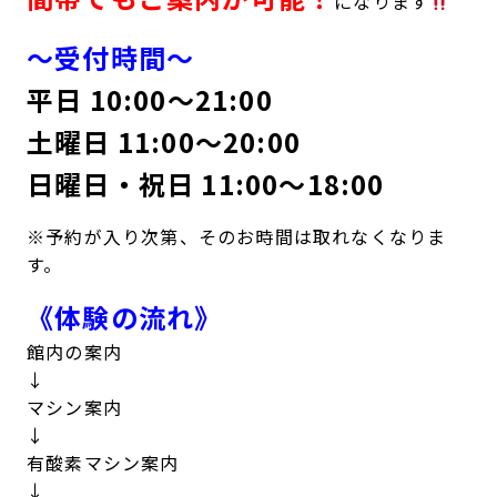
になります
キャンペーン
料金のご案内
〜受付時間〜
JOYFIT24
JOYFIT YOGA
アクセス
店舗情報・サービス
平日 10:00〜21:00
JOYFIT+
店舗を探す
土曜日 11:00〜20:00
見学・体験
スタジオプログラム情報
日曜日・祝日 11:00〜18:00
入会方法
よくあるご質問
※予約が入り次第、そのお時間は取れなくなりま
店舗へのお問い合わせ
す。
《体験の流れ》
館内の案内
↓
マシン案内
↓
有酸素マシン案内
↓