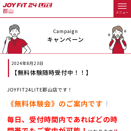
メニュー
店舗トップ
Campaign
キャンペーン
会員様向けのご案内
2024年8月23日
会員の方へトップ
【無料体験随時受付中！！】
入会のお手続きをする
会員様へのお知らせ
スタジオプログラム情報
JOYFIT24LITE郡山店です！
入会するトップ
休会お手続き
オプション料金
《無料体験会》のご案内です
料金・サービス等詳しく見る
Appで入会手続き
アクセス
店舗情報・サービス
毎日、受付時間内であればどの時
入会を悩まれている方へトップ
よくあるご質問
店舗へのお問い合わせ
間帯でもご案内が可能！
JOYFIT総合トップ
JOYFIT