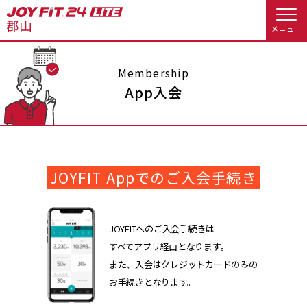
メニュー
店舗トップ
Membership
App入会
会員様向けのご案内
会員の方へトップ
JOYFIT Appでのご入会手続き
入会のお手続きをする
会員様へのお知らせ
スタジオプログラム情報
入会するトップ
休会お手続き
オプション料金
JOYFITへのご入会手続きは
すべてアプリ経由となります。
料金・サービス等詳しく見る
Appで入会手続き
アクセス
店舗情報・サービス
また、入会はクレジットカードのみの
お手続きとなります。
入会を悩まれている方へトップ
よくあるご質問
店舗へのお問い合わせ
JOYFIT総合トップ
JOYFIT