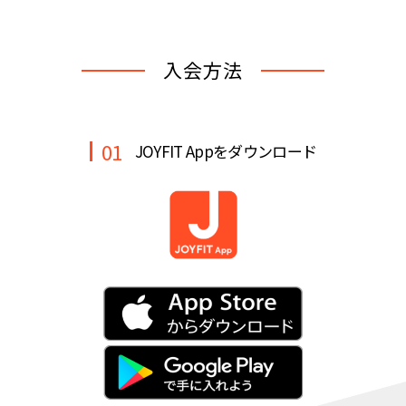
キャンペーン
料金のご案内
JOYFIT24
JOYFIT YOGA
入会方法
アクセス
店舗情報・サービス
JOYFIT+
店舗を探す
見学・体験
スタジオプログラム情報
01
JOYFIT Appをダウンロード
入会方法
よくあるご質問
店舗へのお問い合わせ