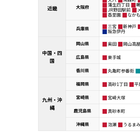
蒲生四丁目
大阪府
近畿
JR野田駅前
香里園
なか
三宮
新神戸
兵庫県
阪急伊丹
岡山県
奥田
岡山高
中国・四
広島県
東手城
国
香川県
丸亀町参番街
福岡県
高砂1丁目
平
宮崎県
宮崎大塚
九州・沖
縄
鹿児島県
真砂本町
沖縄県
泡瀬
うるま