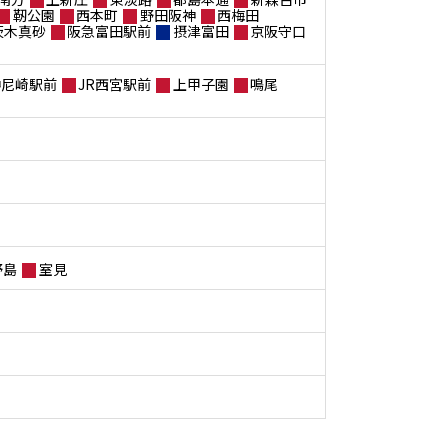
靭公園
西本町
野田阪神
西梅田
茨木真砂
阪急富田駅前
摂津富田
京阪守口
神尼崎駅前
JR西宮駅前
上甲子園
鳴尾
野島
室見