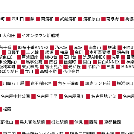
仲町
西川口
蕨
南浦和
武蔵浦和
浦和原山
南与野
獨協
川大和田
イオンタウン新船橋
布十番
麻布十番ANNEX
乃木坂
赤坂
南青山
根津
田原
台
日暮里
三ノ輪
綾瀬
梅島
金町
本所吾妻橋
錦糸町
駅東口）
戸越銀座
旗の台
石川台
洗足ANNEX
洗足
目
事公苑内）
馬事公苑
四谷
信濃町
目白
目白ANNEX
神
板橋本町
東武練馬
富士見台
光が丘
平和台
三鷹
MIN
ポひばりが丘
立川
高幡不動
花小金井
川崎八丁畷
京王稲田堤
向ヶ丘遊園
読売ランド前
横浜東口
名古屋中村公園
名古屋千早
名古屋黒川
名古屋地アミ
名古
松阪
京都北山
烏丸御池駅前
椥辻駅前
伏見
西院
京都桂西
東三国
新大阪センイシティ前
阪急三国駅前
新大阪
西中島