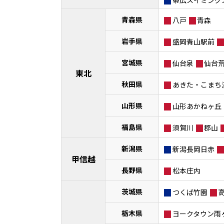
青森県
八戸
青森
岩手県
盛岡青山駅前
宮城県
仙台泉
仙台
東北
秋田県
あきた・こまち
山形県
山形あかねヶ丘
福島県
須賀川
郡山
新潟県
新潟長岡日赤
甲信越
長野県
松本庄内
茨城県
つくば竹園
栃木県
ヨークタウン雨