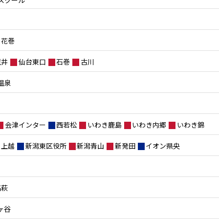
花巻
荒井
仙台東口
石巻
古川
温泉
会津インター
西若松
いわき鹿島
いわき内郷
いわき錦
上越
新潟東区役所
新潟青山
新発田
イオン県央
高萩
ヶ谷