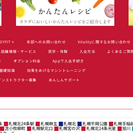
OYFIT＋
本部へのお問い合わせ
Vitalityに関するお問い合わせ
店舗情報・サービス
見学・体験
入会方法
よくあるご質
き
オプション料金
Appで入会手続き
基礎知識
効果をあげるマシントレーニング
インストラクター募集
あんしんサポート
条
札幌北24条駅
札幌麻生
札幌北
札幌平岡公園
札幌手稲
苫小牧柳町
札幌駅北口
札幌宮の沢
札幌北14条光星
旭川
スクール