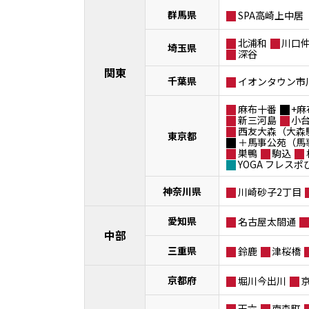
群馬県
SPA高崎上中居
北浦和
川口
埼玉県
深谷
関東
千葉県
イオンタウン市
麻布十番
+麻
新三河島
小
西友大森（大森
東京都
＋馬事公苑（馬
巣鴨
駒込
YOGA フレス
神奈川県
川崎砂子2丁目
愛知県
名古屋太閤通
中部
三重県
鈴鹿
津桜橋
京都府
堀川今出川
天六
南森町