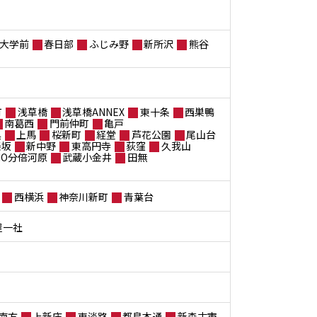
大学前
春日部
ふじみ野
新所沢
熊谷
町
浅草橋
浅草橋ANNEX
東十条
西巣鴨
南葛西
門前仲町
亀戸
黒
上馬
桜新町
経堂
芦花公園
尾山台
楽坂
新中野
東高円寺
荻窪
久我山
ANO分倍河原
武蔵小金井
田無
西横浜
神奈川新町
青葉台
屋一社
南方
上新庄
東淡路
都島本通
新森古市