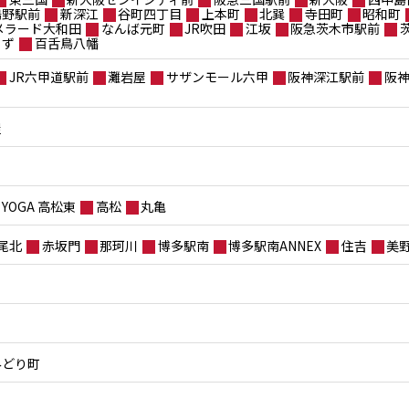
鴫野駅前
新深江
谷町四丁目
上本町
北巽
寺田町
昭和町
メラード大和田
なんば元町
JR吹田
江坂
阪急茨木市駅前
もず
百舌鳥八幡
JR六甲道駅前
灘岩屋
サザンモール六甲
阪神深江駅前
阪
屋
YOGA 高松東
高松
丸亀
尾北
赤坂門
那珂川
博多駅南
博多駅南ANNEX
住吉
美
みどり町