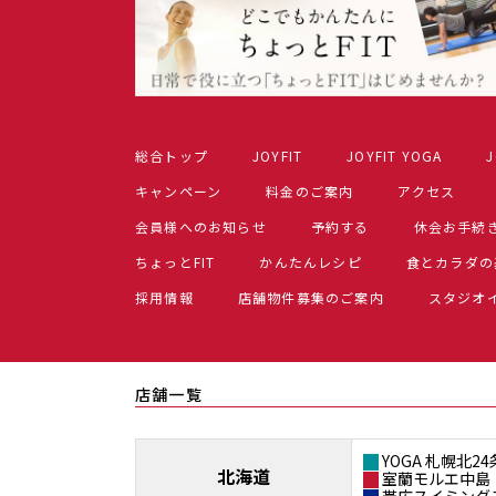
総合トップ
JOYFIT
JOYFIT YOGA
J
キャンペーン
料金のご案内
アクセス
会員様へのお知らせ
予約する
休会お手続
ちょっとFIT
かんたんレシピ
食とカラダの
採用情報
店舗物件募集のご案内
スタジオ
店舗一覧
YOGA 札幌北24
北海道
室蘭モルエ中島
帯広スイミング