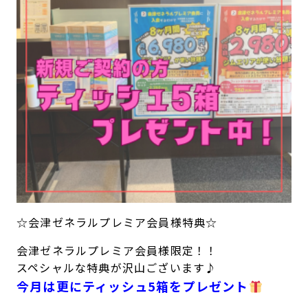
キャンペーン
料金のご案内
JOYFIT24
JOYFIT YOGA
アクセス
店舗情報・サービス
JOYFIT+
店舗を探す
見学・体験
スタジオプログラム情報
入会方法
よくあるご質問
店舗へのお問い合わせ
☆会津ゼネラルプレミア会員様特典☆
会津ゼネラルプレミア会員様限定！！
スペシャルな特典が沢山ございます♪
今月は更にティッシュ5箱をプレゼント