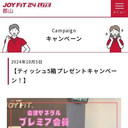
メニュー
店舗トップ
Campaign
キャンペーン
会員様向けのご案内
2024年10月5日
会員の方へトップ
【ティッシュ5箱プレゼントキャンペー
入会のお手続きをする
会員様へのお知らせ
スタジオプログラム情報
ン！】
入会するトップ
休会お手続き
オプション料金
料金・サービス等詳しく見る
Appで入会手続き
アクセス
店舗情報・サービス
入会を悩まれている方へトップ
よくあるご質問
店舗へのお問い合わせ
JOYFIT総合トップ
JOYFIT