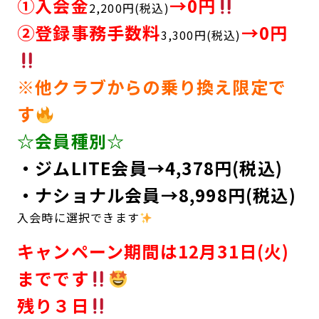
①入会金
→0円
2,200円(税込)
②登録事務手数料
→0円
3,300円(税込)
※他クラブからの乗り換え限定で
す
☆会員種別☆
・ジムLITE会員→4,378円(税込)
・ナショナル会員→8,998円(税込)
入会時に選択できます
️
キャンペーン期間は12月31日(火)
までです
残り３日