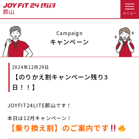
メニュー
店舗トップ
Campaign
キャンペーン
会員様向けのご案内
2024年12月29日
会員の方へトップ
【のりかえ割キャンペーン残り3
入会のお手続きをする
会員様へのお知らせ
スタジオプログラム情報
日！！】
入会するトップ
休会お手続き
オプション料金
JOYFIT24LITE郡山です！
料金・サービス等詳しく見る
Appで入会手続き
アクセス
店舗情報・サービス
本日は12月キャンペーン！
【乗り換え割】のご案内です
入会を悩まれている方へトップ
よくあるご質問
店舗へのお問い合わせ
JOYFIT総合トップ
JOYFIT