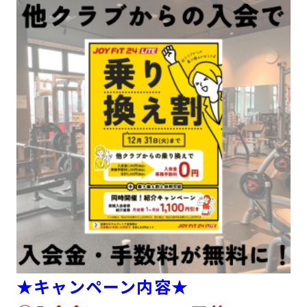
キャンペーン
料金のご案内
JOYFIT24
JOYFIT YOGA
アクセス
店舗情報・サービス
JOYFIT+
店舗を探す
見学・体験
スタジオプログラム情報
入会方法
よくあるご質問
店舗へのお問い合わせ
★キャンペーン内容★