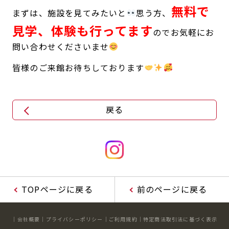
無料で
まずは、施設を見てみたいと
思う方、
見学、体験も行ってます
のでお気軽にお
問い合わせくださいませ
皆様のご来館お待ちしております
️
戻る
TOPページに戻る
前のページに戻る
会社概要
プライバシーポリシー
ご利用規約
特定商法取引法に基づく表示