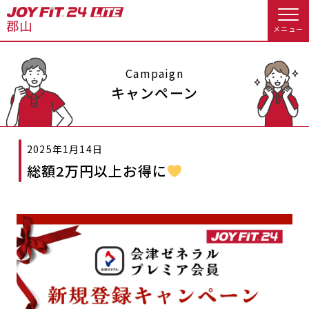
メニュー
店舗トップ
Campaign
キャンペーン
会員様向けのご案内
2025年1月14日
会員の方へトップ
総額2万円以上お得に
入会のお手続きをする
会員様へのお知らせ
スタジオプログラム情報
入会するトップ
休会お手続き
オプション料金
料金・サービス等詳しく見る
Appで入会手続き
アクセス
店舗情報・サービス
入会を悩まれている方へトップ
よくあるご質問
店舗へのお問い合わせ
JOYFIT総合トップ
JOYFIT