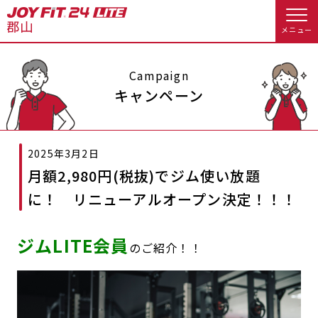
メニュー
店舗トップ
Campaign
キャンペーン
会員様向けのご案内
2025年3月2日
会員の方へトップ
月額2,980円(税抜)でジム使い放題
入会のお手続きをする
会員様へのお知らせ
スタジオプログラム情報
に！ リニューアルオープン決定！！！
入会するトップ
休会お手続き
オプション料金
ジムLITE会員
のご紹介！！
料金・サービス等詳しく見る
Appで入会手続き
アクセス
店舗情報・サービス
入会を悩まれている方へトップ
よくあるご質問
店舗へのお問い合わせ
JOYFIT総合トップ
JOYFIT