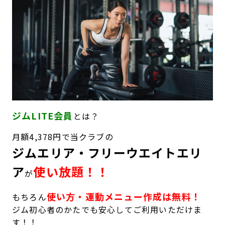
キャンペーン
料金のご案内
JOYFIT24
JOYFIT YOGA
アクセス
店舗情報・サービス
JOYFIT+
店舗を探す
見学・体験
スタジオプログラム情報
入会方法
よくあるご質問
ジムLITE会員
店舗へのお問い合わせ
とは？
月額4,378円で当クラブの
ジムエリア・フリーウエイトエリ
ア
使い放題！！
が
使い方・運動メニュー作成は無料！
もちろん
ジム初心者のかたでも安心してご利用いただけま
す！！