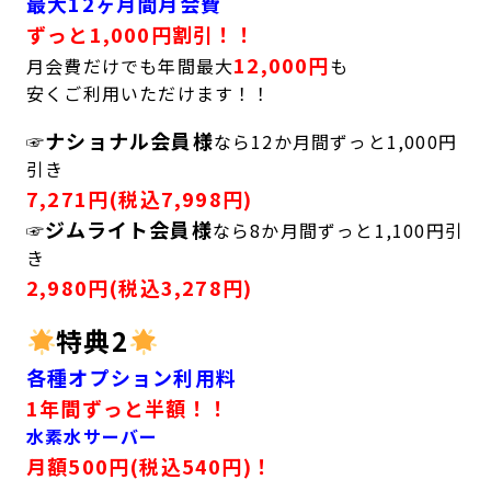
最大12ヶ月間月会費
キャンペーン
料金のご案内
ずっと1,000円割引！！
JOYFIT24
JOYFIT YOGA
12,000円
月会費だけでも年間最大
も
アクセス
店舗情報・サービス
安くご利用いただけます！！
JOYFIT+
店舗を探す
ナショナル会員様
見学・体験
スタジオプログラム情報
☞
なら12か月間ずっと1,000円
引き
入会方法
よくあるご質問
7,271円(税込7,998円)
ジムライト会員様
☞
なら8か月間ずっと1,100円引
店舗へのお問い合わせ
き
2,980円(税込3,278円)
特典2
各種オプション利用料
1年間ずっと半額！！
水素水サーバー
月額500円(税込540円)！