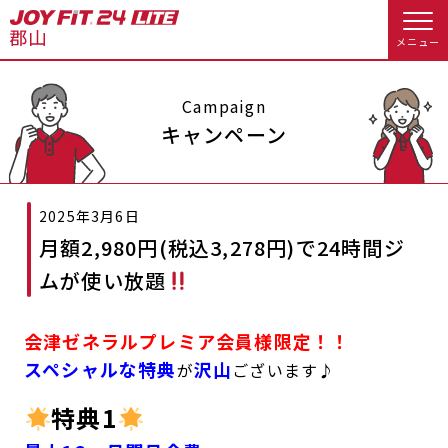
メニュー
店舗トップ
Campaign
キャンペーン
会員様向けのご案内
2025年3月6日
会員の方へトップ
月額2,980円(税込3,278円)で24時間ジ
入会のお手続きをする
会員様へのお知らせ
スタジオプログラム情報
ムが使い放題
入会するトップ
休会お手続き
オプション料金
会津ゼネラルプレミア会員様限定！！
料金・サービス等詳しく見る
スペシャルな特典
沢山
が
ございます♪
Appで入会手続き
アクセス
店舗情報・サービス
特典1
入会を悩まれている方へトップ
よくあるご質問
店舗へのお問い合わせ
JOYFIT総合トップ
JOYFIT