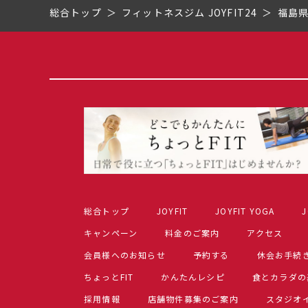
総合トップ
フィットネスジム JOYFIT24
福島
総合トップ
JOYFIT
JOYFIT YOGA
J
キャンペーン
料金のご案内
アクセス
会員様へのお知らせ
予約する
休会お手続
ちょっとFIT
かんたんレシピ
食とカラダの
採用情報
店舗物件募集のご案内
スタジオ