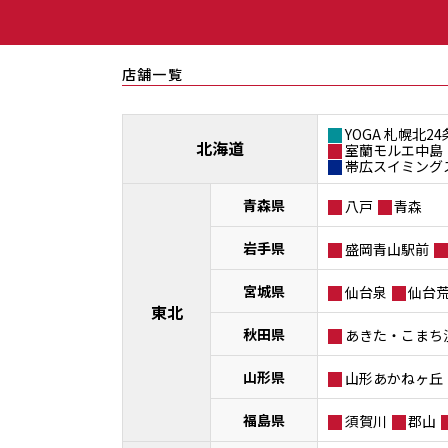
店舗一覧
YOGA 札幌北24
北海道
室蘭モルエ中島
帯広スイミング
青森県
八戸
青森
岩手県
盛岡青山駅前
宮城県
仙台泉
仙台
東北
秋田県
あきた・こまち
山形県
山形あかねヶ丘
福島県
須賀川
郡山