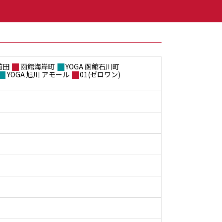
前田
函館海岸町
YOGA 函館石川町
YOGA 旭川 アモール
01(ゼロワン)