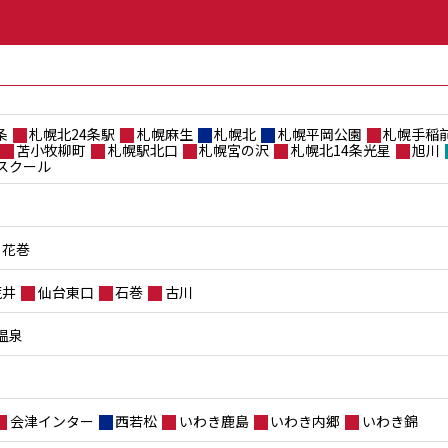
条
札幌北24条駅
札幌麻生
札幌北
札幌平岡公園
札幌手稲
苫小牧柳町
札幌駅北口
札幌宮の沢
札幌北14条光星
旭川
スクール
花巻
荒井
仙台東口
石巻
古川
温泉
会津インター
西若松
いわき鹿島
いわき内郷
いわき錦