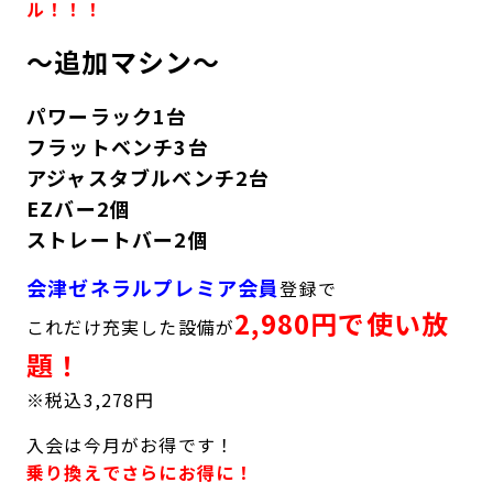
ル！！！
キャンペーン
料金のご案内
～追加マシン～
JOYFIT24
JOYFIT YOGA
アクセス
店舗情報・サービス
JOYFIT+
店舗を探す
パワーラック1台
見学・体験
スタジオプログラム情報
フラットベンチ3台
アジャスタブルベンチ2台
入会方法
よくあるご質問
EZバー2個
ストレートバー2個
店舗へのお問い合わせ
会津ゼネラルプレミア会員
登録で
2,980円で使い放
これだけ充実した設備が
題！
※税込3,278円
入会は今月がお得です！
乗り換えでさらにお得に！