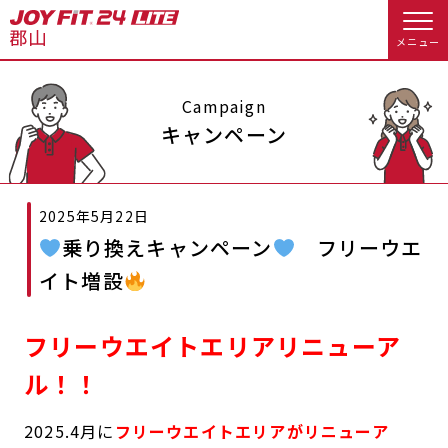
メニュー
店舗トップ
Campaign
キャンペーン
会員様向けのご案内
2025年5月22日
会員の方へトップ
乗り換えキャンペーン
フリーウエ
入会のお手続きをする
会員様へのお知らせ
スタジオプログラム情報
イト増設
入会するトップ
休会お手続き
オプション料金
フリーウエイトエリアリニューア
料金・サービス等詳しく見る
Appで入会手続き
アクセス
店舗情報・サービス
ル！！
入会を悩まれている方へトップ
よくあるご質問
店舗へのお問い合わせ
2025.4月に
フリーウエイトエリアがリニューア
JOYFIT総合トップ
JOYFIT