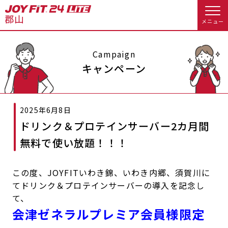
メニュー
店舗トップ
Campaign
キャンペーン
会員様向けのご案内
2025年6月8日
会員の方へトップ
ドリンク＆プロテインサーバー2カ月間
入会のお手続きをする
会員様へのお知らせ
スタジオプログラム情報
無料で使い放題！！！
入会するトップ
休会お手続き
オプション料金
この度、JOYFITいわき錦、いわき内郷、須賀川に
てドリンク＆プロテインサーバーの導入を記念し
料金・サービス等詳しく見る
Appで入会手続き
アクセス
店舗情報・サービス
て、
会津ゼネラルプレミア会員様限定
入会を悩まれている方へトップ
よくあるご質問
店舗へのお問い合わせ
JOYFIT総合トップ
JOYFIT