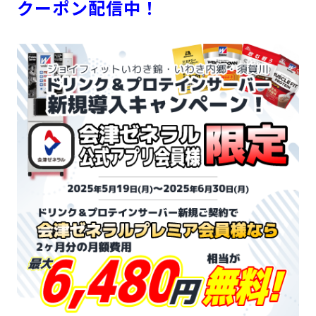
クーポン配信中！
キャンペーン
料金のご案内
JOYFIT24
JOYFIT YOGA
アクセス
店舗情報・サービス
JOYFIT+
店舗を探す
見学・体験
スタジオプログラム情報
入会方法
よくあるご質問
店舗へのお問い合わせ