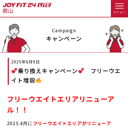
メニュー
店舗トップ
Campaign
キャンペーン
会員様向けのご案内
2025年6月9日
会員の方へトップ
乗り換えキャンペーン
フリーウエ
入会のお手続きをする
会員様へのお知らせ
スタジオプログラム情報
イト増設
入会するトップ
休会お手続き
オプション料金
フリーウエイトエリアリニューア
料金・サービス等詳しく見る
Appで入会手続き
アクセス
店舗情報・サービス
ル！！
入会を悩まれている方へトップ
よくあるご質問
店舗へのお問い合わせ
2025.4月に
フリーウエイトエリアがリニューア
JOYFIT総合トップ
JOYFIT