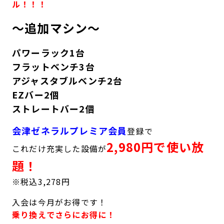
ル！！！
キャンペーン
料金のご案内
～追加マシン～
JOYFIT24
JOYFIT YOGA
アクセス
店舗情報・サービス
JOYFIT+
店舗を探す
パワーラック1台
見学・体験
スタジオプログラム情報
フラットベンチ3台
アジャスタブルベンチ2台
入会方法
よくあるご質問
EZバー2個
ストレートバー2個
店舗へのお問い合わせ
会津ゼネラルプレミア会員
登録で
2,980円で使い放
これだけ充実した設備が
題！
※税込3,278円
入会は今月がお得です！
乗り換えでさらにお得に！