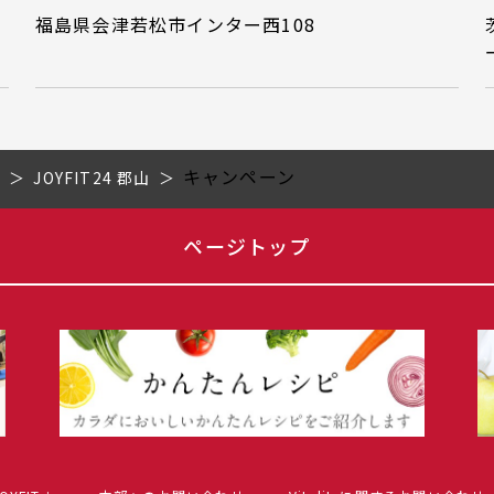
福島県会津若松市インター西108
キャンペーン
県
JOYFIT24 郡山
ページトップ