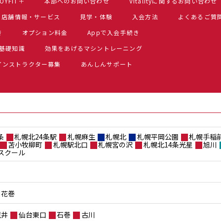
OYFIT＋
本部へのお問い合わせ
Vitalityに関するお問い合わせ
店舗情報・サービス
見学・体験
入会方法
よくあるご質
き
オプション料金
Appで入会手続き
基礎知識
効果をあげるマシントレーニング
インストラクター募集
あんしんサポート
条
札幌北24条駅
札幌麻生
札幌北
札幌平岡公園
札幌手稲
苫小牧柳町
札幌駅北口
札幌宮の沢
札幌北14条光星
旭川
スクール
花巻
荒井
仙台東口
石巻
古川