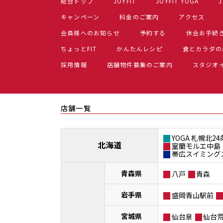
総合トップ
JOYFIT
JOYFIT YOGA
J
キャンペーン
料金のご案内
アクセス
会員様へのお知らせ
予約する
休会お手続
ちょっとFIT
かんたんレシピ
食とカラダの
採用情報
店舗物件募集のご案内
スタジオ
店舗一覧
YOGA 札幌北24
北海道
室蘭モルエ中島
帯広スイミング
青森県
八戸
青森
岩手県
盛岡青山駅前
宮城県
仙台泉
仙台