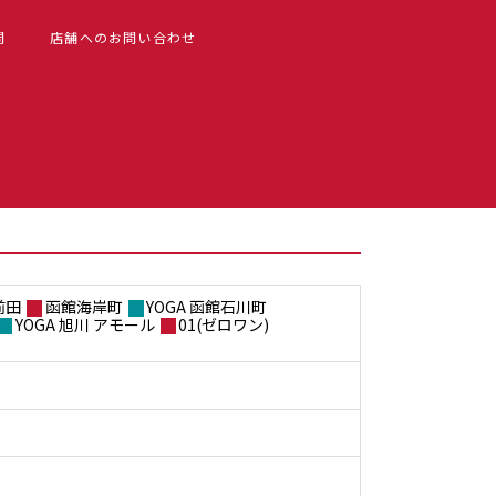
問
店舗へのお問い合わせ
前田
函館海岸町
YOGA 函館石川町
YOGA 旭川 アモール
01(ゼロワン)