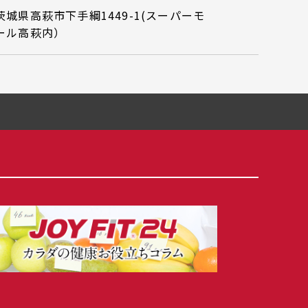
茨城県高萩市下手綱1449-1(スーパーモ
ール高萩内）