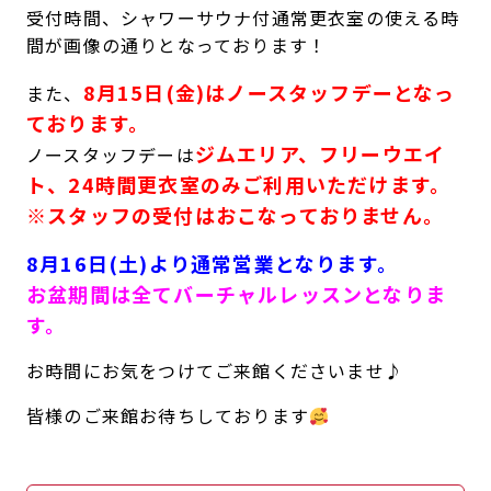
受付時間、シャワーサウナ付通常更衣室の使える時
キャンペーン
料金のご案内
間が画像の通りとなっております！
JOYFIT24
JOYFIT YOGA
アクセス
店舗情報・サービス
8月15日(金)はノースタッフデーとなっ
また、
JOYFIT+
店舗を探す
ております。
見学・体験
スタジオプログラム情報
ジムエリア、フリーウエイ
ノースタッフデーは
ト、24時間更衣室のみご利用いただけます。
入会方法
よくあるご質問
※スタッフの受付はおこなっておりません。
店舗へのお問い合わせ
8月16日(土)より通常営業となります。
お盆期間は全てバーチャルレッスンとなりま
す。
お時間にお気をつけてご来館くださいませ♪
皆様のご来館お待ちしております