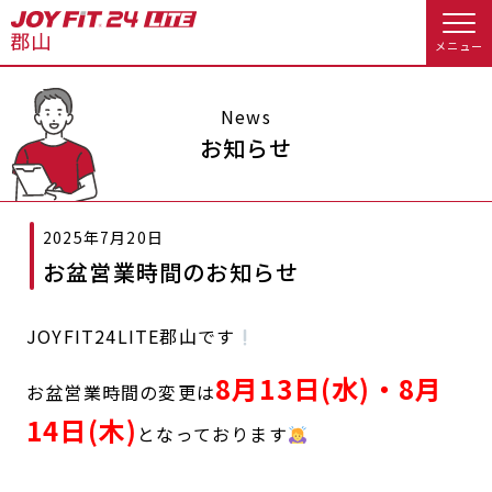
メニュー
店舗トップ
News
お知らせ
会員様向けのご案内
2025年7月20日
会員の方へトップ
お盆営業時間のお知らせ
入会のお手続きをする
会員様へのお知らせ
スタジオプログラム情報
JOYFIT24LITE郡山です
入会するトップ
休会お手続き
オプション料金
8月13日(水)・8月
お盆営業時間の変更は
料金・サービス等詳しく見る
Appで入会手続き
アクセス
店舗情報・サービス
14日(木)
となっております
入会を悩まれている方へトップ
よくあるご質問
店舗へのお問い合わせ
JOYFIT総合トップ
JOYFIT