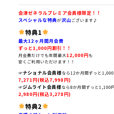
会津ゼネラルプレミア会員様限定！！
スペシャルな特典
沢山
が
ございます♪
特典1
最大12ヶ月間月会費
ずっと1,000円割引！！
12,000円
月会費だけでも年間最大
も
安くご利用いただけます！！
ナショナル会員様
☞
なら12か月間ずっと1,00
7,271円(税込7,998円)
ジムライト会員様
☞
なら8か月間ずっと1,100
2,980円(税込3,278円)
特典2