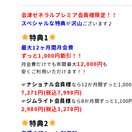
会津ゼネラルプレミア会員様限定！！
スペシャルな特典
沢山
が
ございます♪
特典1
最大12ヶ月間月会費
ずっと1,000円割引！！
12,000円
月会費だけでも年間最大
も
安くご利用いただけます！！
ナショナル会員様
☞
なら12か月間ずっと1,00
7,271円(税込7,998円)
ジムライト会員様
☞
なら8か月間ずっと1,100
2,980円(税込3,278円)
特典2