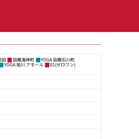
前田
函館海岸町
YOGA 函館石川町
YOGA 旭川 アモール
01(ゼロワン)