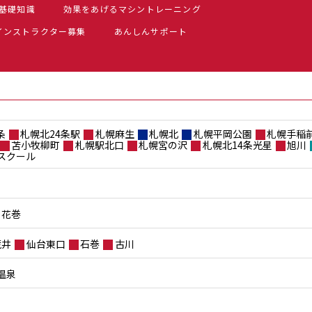
基礎知識
効果をあげるマシントレーニング
インストラクター募集
あんしんサポート
条
札幌北24条駅
札幌麻生
札幌北
札幌平岡公園
札幌手稲
苫小牧柳町
札幌駅北口
札幌宮の沢
札幌北14条光星
旭川
スクール
花巻
荒井
仙台東口
石巻
古川
温泉