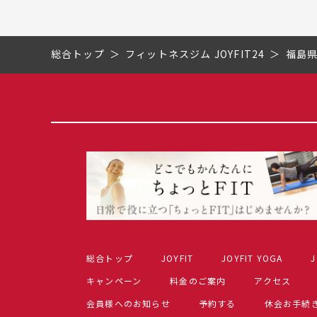
総合トップ
フィットネスジム JOYFIT24
福島
総合トップ
JOYFIT
JOYFIT YOGA
J
キャンペーン
料金のご案内
アクセス
会員様へのお知らせ
予約する
休会お手続