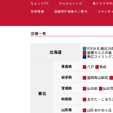
ちょっとFIT
かんたんレシピ
食とカラダの
採用情報
店舗物件募集のご案内
スタジオ
店舗一覧
YOGA 札幌北24
北海道
室蘭モルエ中島
帯広スイミング
青森県
八戸
青森
岩手県
盛岡青山駅前
宮城県
仙台泉
仙台
東北
秋田県
あきた・こまち
山形県
山形あかねヶ丘