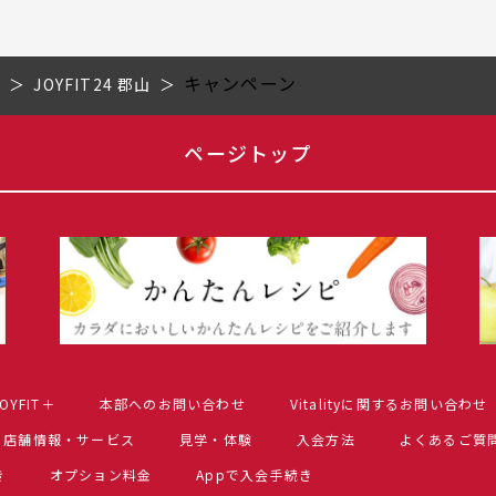
キャンペーン
県
JOYFIT24 郡山
ページトップ
OYFIT＋
本部へのお問い合わせ
Vitalityに関するお問い合わせ
店舗情報・サービス
見学・体験
入会方法
よくあるご質
き
オプション料金
Appで入会手続き