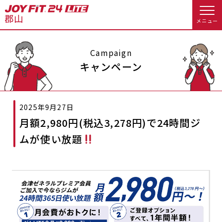
メニュー
店舗トップ
Campaign
キャンペーン
会員様向けのご案内
2025年9月27日
会員の方へトップ
月額2,980円(税込3,278円)で24時間ジ
入会のお手続きをする
会員様へのお知らせ
スタジオプログラム情報
ムが使い放題
入会するトップ
休会お手続き
オプション料金
料金・サービス等詳しく見る
Appで入会手続き
アクセス
店舗情報・サービス
入会を悩まれている方へトップ
よくあるご質問
店舗へのお問い合わせ
JOYFIT総合トップ
JOYFIT