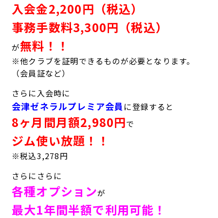
入会金2,200円（税込）
キャンペーン
料金のご案内
事務手数料3,300円（税込）
JOYFIT24
JOYFIT YOGA
アクセス
店舗情報・サービス
無料！！
が
JOYFIT+
店舗を探す
※他クラブを証明できるものが必要となります。
見学・体験
スタジオプログラム情報
（会員証など）
入会方法
よくあるご質問
さらに入会時に
会津ゼネラルプレミア会員
に登録すると
店舗へのお問い合わせ
8ヶ月間月額2,980円
で
ジム使い放題！！
※税込3,278円
さらにさらに
各種オプション
が
最大1年間半額で利用可能！