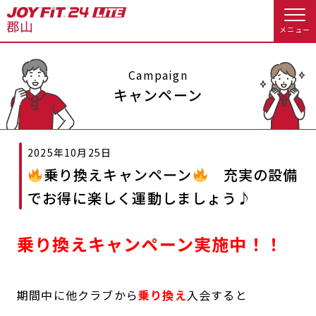
メニュー
店舗トップ
Campaign
キャンペーン
会員様向けのご案内
2025年10月25日
会員の方へトップ
乗り換えキャンペーン
充実の設備
入会のお手続きをする
会員様へのお知らせ
スタジオプログラム情報
でお得に楽しく運動しましょう♪
入会するトップ
休会お手続き
オプション料金
乗り換えキャンペーン実施中！！
料金・サービス等詳しく見る
Appで入会手続き
アクセス
店舗情報・サービス
期間中に他クラブから
乗り換え
入会すると
入会を悩まれている方へトップ
よくあるご質問
店舗へのお問い合わせ
JOYFIT総合トップ
JOYFIT