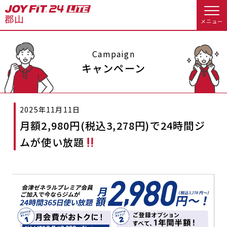
メニュー
店舗トップ
Campaign
キャンペーン
会員様向けのご案内
2025年11月11日
会員の方へトップ
月額2,980円(税込3,278円)で24時間ジ
入会のお手続きをする
会員様へのお知らせ
スタジオプログラム情報
ムが使い放題
入会するトップ
休会お手続き
オプション料金
料金・サービス等詳しく見る
Appで入会手続き
アクセス
店舗情報・サービス
入会を悩まれている方へトップ
よくあるご質問
店舗へのお問い合わせ
JOYFIT総合トップ
JOYFIT