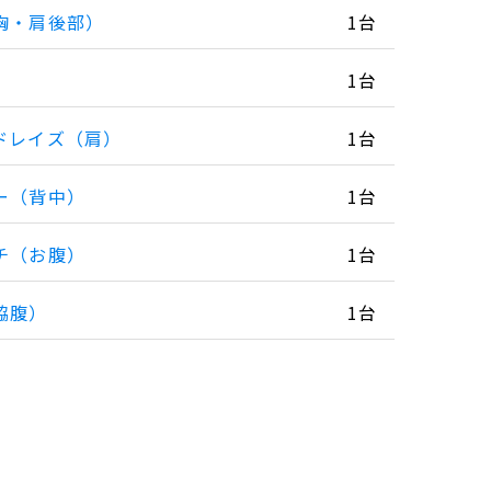
胸・肩後部）
1台
）
1台
ドレイズ（肩）
1台
ー（背中）
1台
チ（お腹）
1台
脇腹）
1台