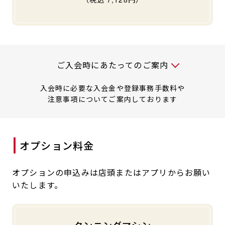
キャンペーン
料金のご案内
JOYFIT24
JOYFIT YOGA
アクセス
店舗情報・サービス
JOYFIT+
店舗を探す
見学・体験
入会方法
入会時には以下の料金が必要です
ご入会時にあたってのご案内
入会時に必要な入会金や登録事務手数料や
よくあるご質問
店舗へのお問い合わせ
注意事項についてご案内しております
オプション料金
オプションの申込みは店頭またはアプリからお願い
いたします。