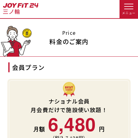
メニュー
店舗トップ
Price
料金のご案内
会員様向けのご案内
会員プラン
会員の方へトップ
入会のお手続きをする
会員様へのお知らせ
予約する
入会するトップ
休会お手続き
オプション料金
ナショナル会員
月会費だけで施設使い放題！
料金・サービス等詳しく見る
6,480
Appで入会手続き
アクセス
店舗情報・サービス
入会を悩まれている方へトップ
よくあるご質問
店舗へのお問い合わせ
（税込
7,128
円）
JOYFIT総合トップ
JOYFIT