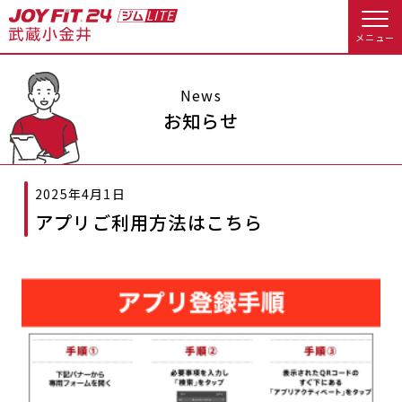
メニュー
店舗トップ
News
お知らせ
会員様向けのご案内
2025年4月1日
会員の方へトップ
アプリご利用方法はこちら
入会のお手続きをする
会員様へのお知らせ
休会お手続き
入会するトップ
オプション料金
アクセス
料金・サービス等詳しく見る
Appで入会手続き
店舗情報・サービス
よくあるご質問
入会を悩まれている方へトップ
店舗へのお問い合わせ
JOYFIT総合トップ
JOYFIT