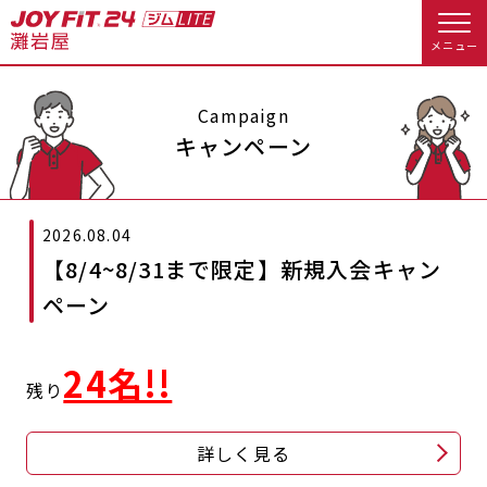
メニュー
店舗トップ
Campaign
キャンペーン
会員様向けのご案内
2026.08.04
会員の方へトップ
【8/4~8/31まで限定】新規入会キャン
入会のお手続きをする
会員様へのお知らせ
オプション料金
ペーン
入会するトップ
アクセス
店舗情報・サービス
24名!!
残り
料金・サービス等詳しく見る
Appで入会手続き
よくあるご質問
店舗へのお問い合わせ
詳しく見る
入会を悩まれている方へトップ
JOYFIT総合トップ
JOYFIT