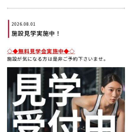
キャンペーン
料金のご案内
JOYFIT24
JOYFIT YOGA
アクセス
店舗情報・サービス
2026.08.01
JOYFIT+
店舗を探す
施設見学実施中！
見学・体験
入会方法
◇◆無料見学会実施中◆◇
よくあるご質問
店舗へのお問い合わせ
施設が気になる方は是非ご予約下さいませ。