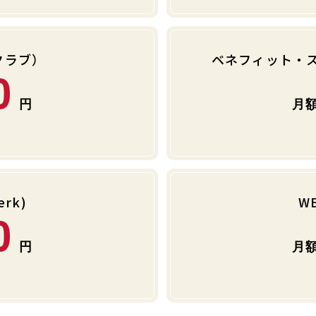
クラブ）
ベネフィット・
0
rk)
W
0