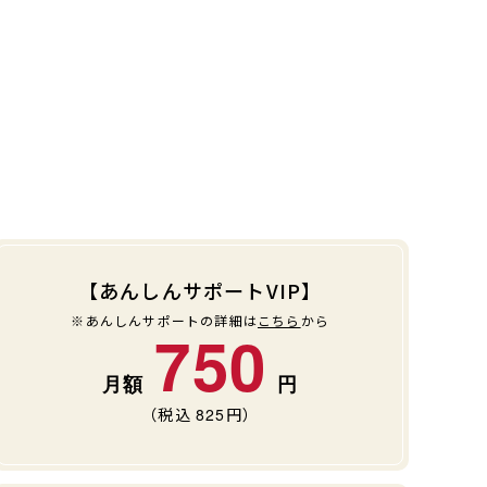
【あんしんサポートVIP】
※あんしんサポートの詳細は
こちら
から
750
（税込
825
円）