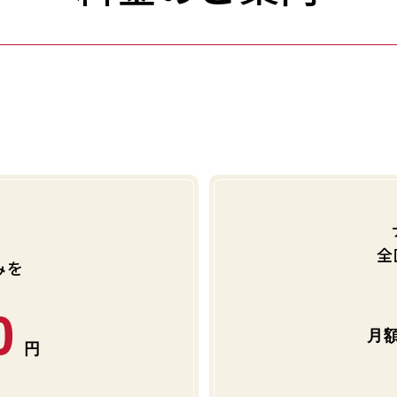
全
みを
0