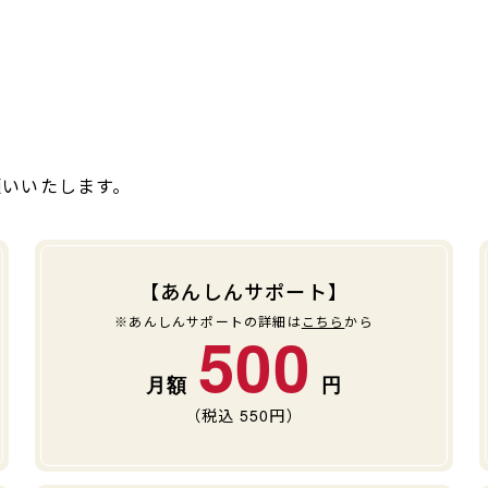
願いいたします。
【あんしんサポート】
※あんしんサポートの詳細は
こちら
から
500
（税込
550
円）