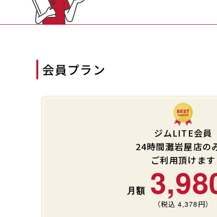
会員プラン
ジムLITE会員
24時間灘岩屋店の
ご利用頂けます
3,98
（税込
4,378
円）