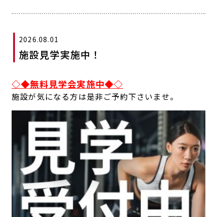
キャンペーン
料金のご案内
JOYFIT24
JOYFIT YOGA
アクセス
店舗情報・サービス
2026.08.01
JOYFIT+
店舗を探す
施設見学実施中！
見学・体験
入会方法
◇◆無料見学会実施中◆◇
よくあるご質問
店舗へのお問い合わせ
施設が気になる方は是非ご予約下さいませ。