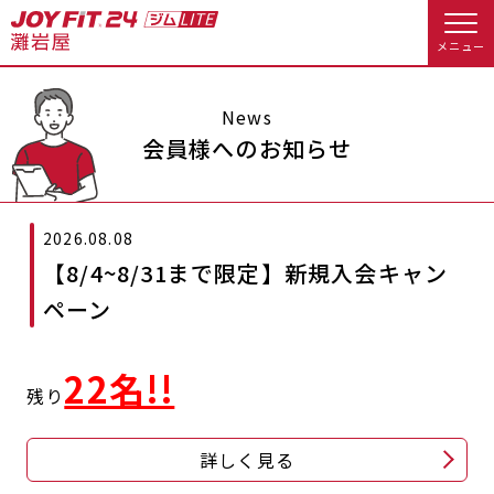
メニュー
店舗トップ
News
会員様へのお知らせ
会員様向けのご案内
2026.08.08
会員の方へトップ
【8/4~8/31まで限定】新規入会キャン
入会のお手続きをする
会員様へのお知らせ
オプション料金
ペーン
入会するトップ
アクセス
店舗情報・サービス
22名!!
残り
料金・サービス等詳しく見る
Appで入会手続き
よくあるご質問
店舗へのお問い合わせ
詳しく見る
入会を悩まれている方へトップ
JOYFIT総合トップ
JOYFIT