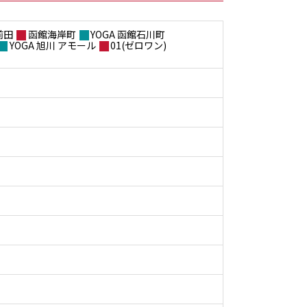
前田
函館海岸町
YOGA 函館石川町
YOGA 旭川 アモール
01(ゼロワン)