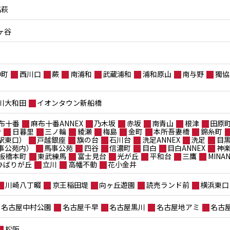
高萩
ヶ谷
仲町
西川口
蕨
南浦和
武蔵浦和
浦和原山
南与野
獨協
川大和田
イオンタウン新船橋
布十番
麻布十番ANNEX
乃木坂
赤坂
南青山
根津
田原
台
日暮里
三ノ輪
綾瀬
梅島
金町
本所吾妻橋
錦糸町
駅東口）
戸越銀座
旗の台
石川台
洗足ANNEX
洗足
目
事公苑内）
馬事公苑
四谷
信濃町
目白
目白ANNEX
神
板橋本町
東武練馬
富士見台
光が丘
平和台
三鷹
MIN
ポひばりが丘
立川
高幡不動
花小金井
川崎八丁畷
京王稲田堤
向ヶ丘遊園
読売ランド前
横浜東口
名古屋中村公園
名古屋千早
名古屋黒川
名古屋地アミ
名古
松阪