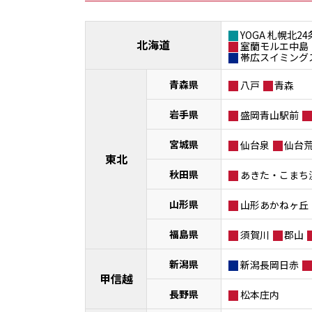
YOGA 札幌北24
北海道
室蘭モルエ中島
帯広スイミング
青森県
八戸
青森
岩手県
盛岡青山駅前
宮城県
仙台泉
仙台
東北
秋田県
あきた・こまち
山形県
山形あかねヶ丘
福島県
須賀川
郡山
新潟県
新潟長岡日赤
甲信越
長野県
松本庄内