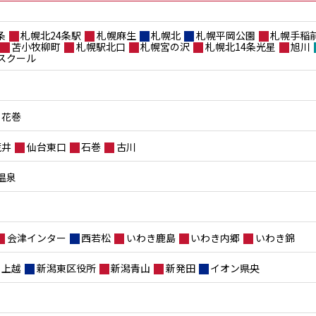
条
札幌北24条駅
札幌麻生
札幌北
札幌平岡公園
札幌手稲
苫小牧柳町
札幌駅北口
札幌宮の沢
札幌北14条光星
旭川
スクール
花巻
荒井
仙台東口
石巻
古川
温泉
会津インター
西若松
いわき鹿島
いわき内郷
いわき錦
上越
新潟東区役所
新潟青山
新発田
イオン県央