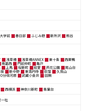
大学前
春日部
ふじみ野
新所沢
熊谷
町
浅草橋
浅草橋ANNEX
東十条
西巣鴨
南葛西
門前仲町
亀戸
黒
上馬
桜新町
経堂
芦花公園
尾山台
楽坂
新中野
東高円寺
荻窪
久我山
ANO分倍河原
武蔵小金井
田無
西横浜
神奈川新町
青葉台
屋一社