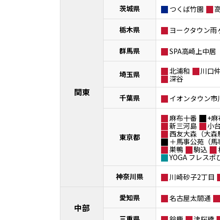
茨城県
つくば竹園
栃木県
ヨークタウン雨
群馬県
SPA高崎上中居
北浦和
川口
埼玉県
深谷
関東
千葉県
イオンタウン市
麻布十番
+麻
新三河島
小
西友大森（大森
東京都
＋馬事公苑（馬
巣鴨
駒込
YOGA フレス
神奈川県
川崎砂子2丁目
愛知県
名古屋太閤通
中部
三重県
鈴鹿
津桜橋