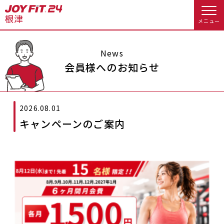
メニュー
店舗トップ
News
会員様へのお知らせ
会員様向けのご案内
2026.08.01
会員の方へトップ
キャンペーンのご案内
入会のお手続きをする
会員様へのお知らせ
休会お手続き
入会するトップ
オプション料金
アクセス
料金・サービス等詳しく見る
Appで入会手続き
店舗情報・サービス
よくあるご質問
入会を悩まれている方へトップ
店舗へのお問い合わせ
JOYFIT総合トップ
JOYFIT