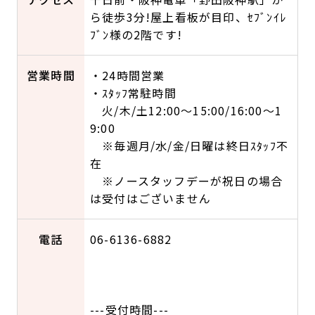
ら徒歩3分!屋上看板が目印、ｾﾌﾞﾝｲﾚ
ﾌﾞﾝ様の2階です!
営業時間
・24時間営業
・ｽﾀｯﾌ常駐時間
火/木/土12:00～15:00/16:00～1
9:00
※毎週月/水/金/日曜は終日ｽﾀｯﾌ不
在
※ノースタッフデーが祝日の場合
は受付はございません
電話
06-6136-6882
---受付時間---