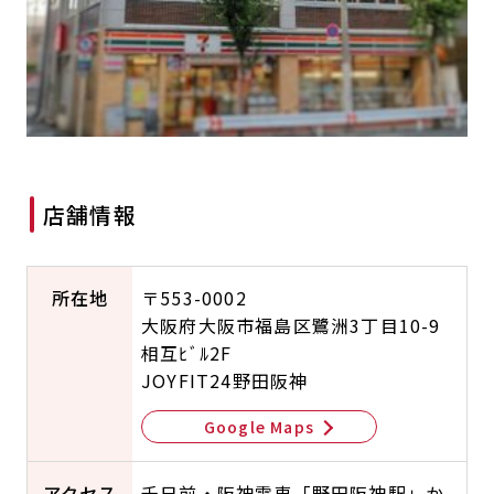
キャンペーン
料金のご案内
JOYFIT24
JOYFIT YOGA
アクセス
店舗情報・サービス
JOYFIT+
店舗を探す
見学・体験
入会方法
よくあるご質問
店舗へのお問い合わせ
店舗情報
所在地
〒553-0002
大阪府大阪市福島区鷺洲3丁目10-9
相互ﾋﾞﾙ2F
JOYFIT24野田阪神
Google Maps
アクセス
千日前・阪神電車「野田阪神駅」か