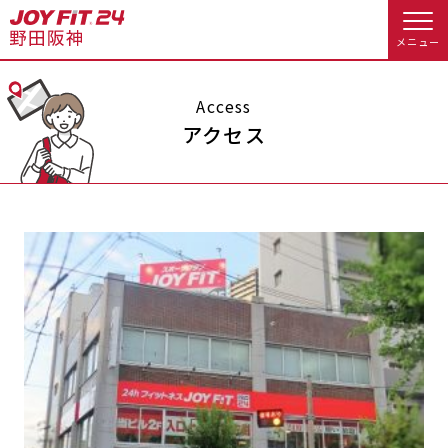
メニュー
店舗トップ
Access
アクセス
会員様向けのご案内
会員の方へトップ
入会のお手続きをする
会員様へのお知らせ
予約する
入会するトップ
休会お手続き
オプション料金
料金・サービス等詳しく見る
Appで入会手続き
アクセス
店舗情報・サービス
入会を悩まれている方へトップ
よくあるご質問
店舗へのお問い合わせ
JOYFIT総合トップ
JOYFIT