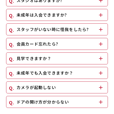
スタジオはありますか?
キャンペーン
料金のご案内
JOYFIT24
JOYFIT YOGA
未成年は入会できますか?
アクセス
店舗情報・サービス
JOYFIT+
店舗を探す
スタッフがいない時に怪我をしたら?
見学・体験
入会方法
会員カード忘れたら?
よくあるご質問
店舗へのお問い合わせ
見学できますか？
未成年でも入会できますか？
カメラが起動しない
ドアの開け方が分からない