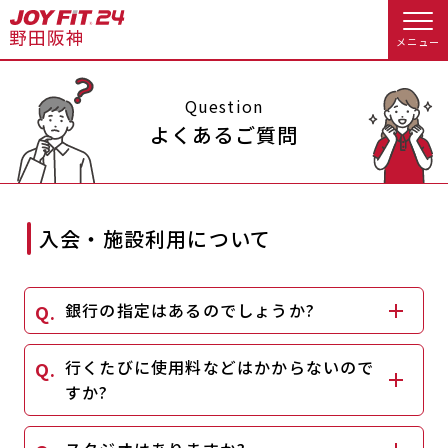
メニュー
店舗トップ
Question
よくあるご質問
会員様向けのご案内
会員の方へトップ
入会・施設利用について
入会のお手続きをする
会員様へのお知らせ
予約する
銀行の指定はあるのでしょうか?
入会するトップ
休会お手続き
オプション料金
料金・サービス等詳しく見る
行くたびに使用料などはかからないので
Appで入会手続き
アクセス
店舗情報・サービス
すか?
入会を悩まれている方へトップ
よくあるご質問
店舗へのお問い合わせ
JOYFIT総合トップ
JOYFIT