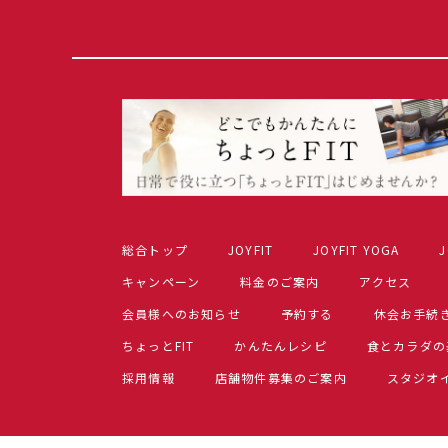
総合トップ
JOYFIT
JOYFIT YOGA
J
キャンペーン
料金のご案内
アクセス
会員様へのお知らせ
予約する
休会お手続
ちょっとFIT
かんたんレシピ
食とカラダの
採用情報
店舗物件募集のご案内
スタジオ