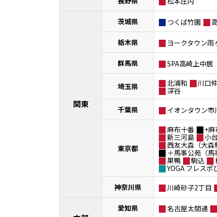
長野県
松本庄内
茨城県
つくば竹園
栃木県
ヨークタウン雨
群馬県
SPA高崎上中居
北浦和
川口
埼玉県
深谷
関東
千葉県
イオンタウン市
麻布十番
+麻
新三河島
小
西友大森（大森
東京都
＋馬事公苑（馬
巣鴨
駒込
YOGA フレス
神奈川県
川崎砂子2丁目
愛知県
名古屋太閤通