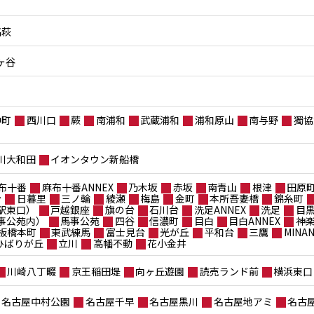
高萩
ヶ谷
仲町
西川口
蕨
南浦和
武蔵浦和
浦和原山
南与野
獨協
川大和田
イオンタウン新船橋
布十番
麻布十番ANNEX
乃木坂
赤坂
南青山
根津
田原
台
日暮里
三ノ輪
綾瀬
梅島
金町
本所吾妻橋
錦糸町
駅東口）
戸越銀座
旗の台
石川台
洗足ANNEX
洗足
目
事公苑内）
馬事公苑
四谷
信濃町
目白
目白ANNEX
神
板橋本町
東武練馬
富士見台
光が丘
平和台
三鷹
MIN
ポひばりが丘
立川
高幡不動
花小金井
川崎八丁畷
京王稲田堤
向ヶ丘遊園
読売ランド前
横浜東口
名古屋中村公園
名古屋千早
名古屋黒川
名古屋地アミ
名古