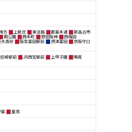
南方
上新庄
東淡路
都島本通
新森古市
靭公園
西本町
野田阪神
西梅田
茨木真砂
阪急富田駅前
摂津富田
京阪守口
神尼崎駅前
JR西宮駅前
上甲子園
鳴尾
野島
室見