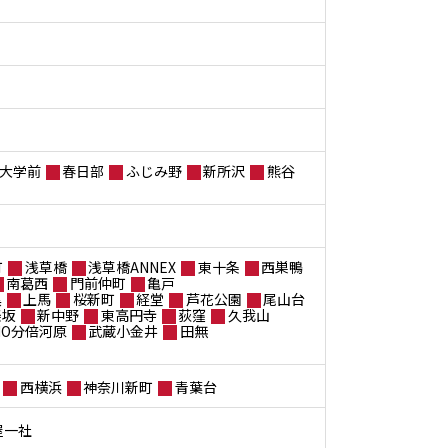
大学前
春日部
ふじみ野
新所沢
熊谷
町
浅草橋
浅草橋ANNEX
東十条
西巣鴨
南葛西
門前仲町
亀戸
黒
上馬
桜新町
経堂
芦花公園
尾山台
楽坂
新中野
東高円寺
荻窪
久我山
ANO分倍河原
武蔵小金井
田無
西横浜
神奈川新町
青葉台
屋一社