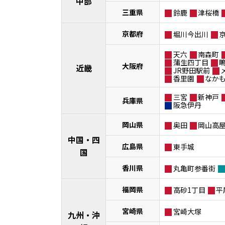
中部
三重県
鈴鹿
津桜橋
京都府
堀川今出川
天六
南森町
蒲生四丁目
大阪府
近畿
JR野田駅前
香里園
なか
三宮
新神戸
兵庫県
阪急伊丹
岡山県
奥田
岡山高
中国・四
広島県
東手城
国
香川県
丸亀町参番街
福岡県
高砂1丁目
平
宮崎県
宮崎大塚
九州・沖