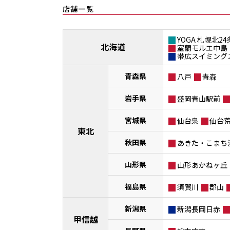
店舗一覧
YOGA 札幌北24
北海道
室蘭モルエ中島
帯広スイミング
青森県
八戸
青森
岩手県
盛岡青山駅前
宮城県
仙台泉
仙台
東北
秋田県
あきた・こまち
山形県
山形あかねヶ丘
福島県
須賀川
郡山
新潟県
新潟長岡日赤
甲信越