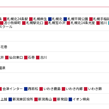
条
札幌北24条駅
札幌麻生
札幌北
札幌平岡公園
札幌手稲
苫小牧柳町
札幌駅北口
札幌宮の沢
札幌北14条光星
旭川
スクール
花巻
荒井
仙台東口
石巻
古川
温泉
会津インター
西若松
いわき鹿島
いわき内郷
いわき錦
上越
新潟東区役所
新潟青山
新発田
イオン県央