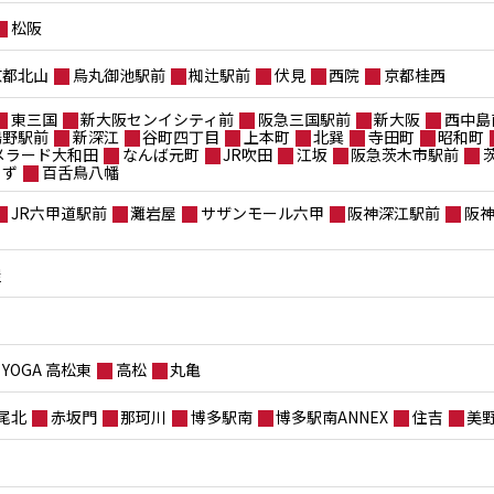
松阪
京都北山
烏丸御池駅前
椥辻駅前
伏見
西院
京都桂西
東三国
新大阪センイシティ前
阪急三国駅前
新大阪
西中島
鴫野駅前
新深江
谷町四丁目
上本町
北巽
寺田町
昭和町
メラード大和田
なんば元町
JR吹田
江坂
阪急茨木市駅前
もず
百舌鳥八幡
JR六甲道駅前
灘岩屋
サザンモール六甲
阪神深江駅前
阪
屋
YOGA 高松東
高松
丸亀
尾北
赤坂門
那珂川
博多駅南
博多駅南ANNEX
住吉
美