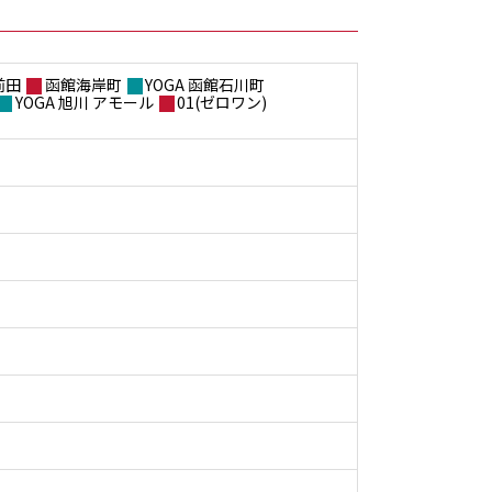
前田
函館海岸町
YOGA 函館石川町
YOGA 旭川 アモール
01(ゼロワン)