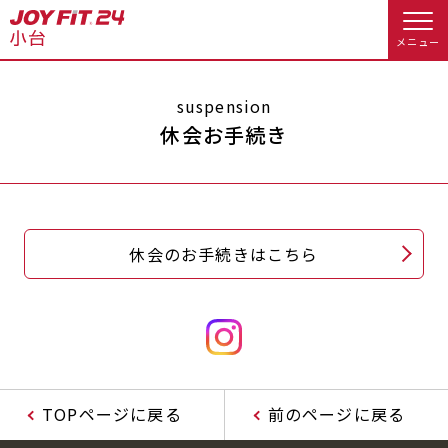
メニュー
店舗トップ
suspension
休会お手続き
会員様向けのご案内
会員の方へトップ
休会のお手続きはこちら
入会のお手続きをする
会員様へのお知らせ
予約する
入会するトップ
休会お手続き
オプション料金
料金・サービス等詳しく見る
Appで入会手続き
アクセス
店舗情報・サービス
TOPページに戻る
前のページに戻る
入会を悩まれている方へトップ
よくあるご質問
店舗へのお問い合わせ
JOYFIT総合トップ
JOYFIT