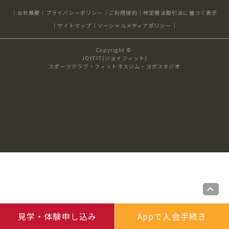
キャンペーン
料金のご案内
会社概要
プライバシーポリシー
ご利用規約
特定商法取引法に基づく表示
JOYFIT24
JOYFIT YOGA
サイトマップ
ソーシャルメディアポリシー
アクセス
店舗情報・サービス
Copyright ©
JOYFIT+
店舗を探す
JOYFIT(ジョイフィット)
見学・体験
入会方法
スポーツクラブ・フィットネスジム・ヨガスタジオ
よくあるご質問
店舗へのお問い合わせ
見学・体験申し込み
Appで入会手続き