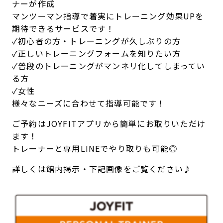
ナーが作成
キャンペーン
料金のご案内
マンツーマン指導で着実にトレーニング効果UPを
JOYFIT24
JOYFIT YOGA
期待できるサービスです！
アクセス
店舗情報・サービス
✓初心者の方・トレーニングが久しぶりの方
JOYFIT+
店舗を探す
✓正しいトレーニングフォームを知りたい方
見学・体験
入会方法
✓普段のトレーニングがマンネリ化してしまってい
る方
よくあるご質問
店舗へのお問い合わせ
✓女性
様々なニーズに合わせて指導可能です！
ご予約はJOYFITアプリから簡単にお取りいただけ
ます！
トレーナーと専用LINEでやり取りも可能◎
詳しくは館内掲示・下記画像をご覧ください♪