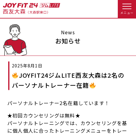
メニュー
店舗トップ
News
お知らせ
会員様向けのご案内
2025年8月1日
会員の方へトップ
JOYFIT24ジムLITE西友大森は2名の
入会のお手続きをする
会員様へのお知らせ
予約する
パーソナルトレーナー在籍
入会するトップ
休会お手続き
オプション料金
パーソナルトレーナー2名在籍しています！
料金・サービス等詳しく見る
Appで入会手続き
アクセス
店舗情報・サービス
★初回カウンセリングは無料★
パーソナルトレーニングでは、カウンセリングを基
入会を悩まれている方へトップ
よくあるご質問
店舗へのお問い合わせ
に個人個人に合ったトレーニングメニューをトレー
JOYFIT総合トップ
JOYFIT