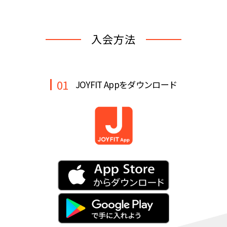
キャンペーン
料金のご案内
JOYFIT24
JOYFIT YOGA
入会方法
アクセス
店舗情報・サービス
JOYFIT+
店舗を探す
見学・体験
入会方法
01
JOYFIT Appをダウンロード
よくあるご質問
店舗へのお問い合わせ