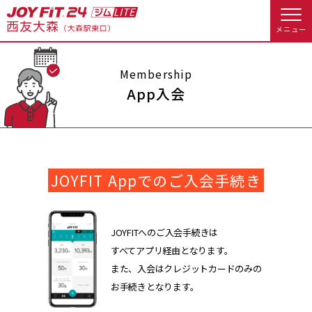
メニュー
店舗トップ
Membership
App入会
会員様向けのご案内
会員の方へトップ
JOYFIT Appでのご入会手続き
入会のお手続きをする
会員様へのお知らせ
予約する
入会するトップ
休会お手続き
オプション料金
JOYFITへのご入会手続きは
すべてアプリ経由となります。
料金・サービス等詳しく見る
Appで入会手続き
アクセス
店舗情報・サービス
また、入会はクレジットカードのみの
お手続きとなります。
入会を悩まれている方へトップ
よくあるご質問
店舗へのお問い合わせ
JOYFIT総合トップ
JOYFIT