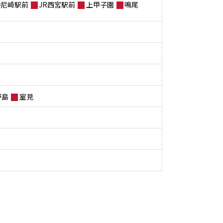
神尼崎駅前
JR西宮駅前
上甲子園
鳴尾
野島
室見