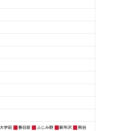
大学前
春日部
ふじみ野
新所沢
熊谷