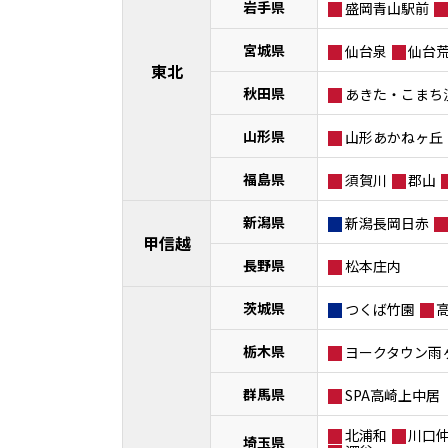
岩手県
盛岡青山駅前
宮城県
仙台泉
仙台
東北
秋田県
あきた・こまち
山形県
山形あかねヶ丘
福島県
須賀川
郡山
新潟県
新潟長岡日赤
甲信越
長野県
松本庄内
茨城県
つくば竹園
栃木県
ヨークタウン雨
群馬県
SPA高崎上中居
北浦和
川口
埼玉県