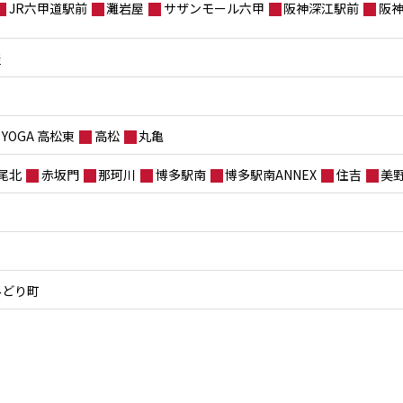
JR六甲道駅前
灘岩屋
サザンモール六甲
阪神深江駅前
阪
屋
YOGA 高松東
高松
丸亀
尾北
赤坂門
那珂川
博多駅南
博多駅南ANNEX
住吉
美
みどり町