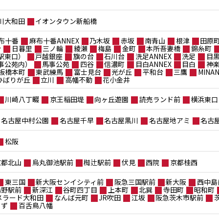
川大和田
イオンタウン新船橋
布十番
麻布十番ANNEX
乃木坂
赤坂
南青山
根津
田原
台
日暮里
三ノ輪
綾瀬
梅島
金町
本所吾妻橋
錦糸町
駅東口）
戸越銀座
旗の台
石川台
洗足ANNEX
洗足
目
事公苑内）
馬事公苑
四谷
信濃町
目白ANNEX
目白
神
板橋本町
東武練馬
富士見台
光が丘
平和台
三鷹
MIN
ポひばりが丘
立川
高幡不動
花小金井
川崎八丁畷
京王稲田堤
向ヶ丘遊園
読売ランド前
横浜東口
名古屋中村公園
名古屋千早
名古屋黒川
名古屋地アミ
名古
松阪
京都北山
烏丸御池駅前
椥辻駅前
伏見
西院
京都桂西
東三国
新大阪センイシティ前
阪急三国駅前
新大阪
西中島
鴫野駅前
新深江
谷町四丁目
上本町
北巽
寺田町
昭和町
メラード大和田
なんば元町
JR吹田
江坂
阪急茨木市駅前
もず
百舌鳥八幡