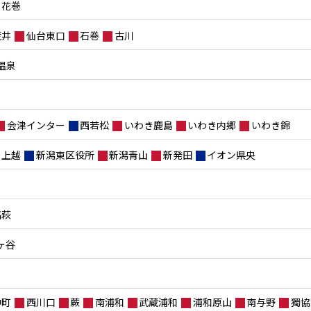
花巻
荒井
仙台東口
石巻
古川
温泉
会津インター
西若松
いわき鹿島
いわき内郷
いわき錦
上越
新潟東区役所
新潟青山
新発田
イオン県央
高萩
ヶ谷
仲町
西川口
蕨
南浦和
武蔵浦和
浦和原山
南与野
獨協