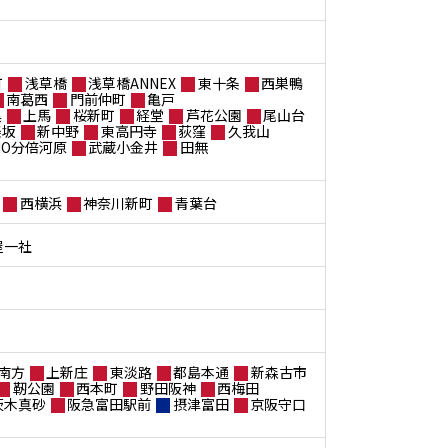
町
浅草橋
浅草橋ANNEX
東十条
西巣鴨
南葛西
門前仲町
亀戸
黒
上馬
桜新町
経堂
芦花公園
尾山台
楽坂
新中野
東高円寺
荻窪
久我山
ANO分倍河原
武蔵小金井
田無
西横浜
神奈川新町
青葉台
屋一社
南方
上新庄
東淡路
都島本通
新森古市
靭公園
西本町
野田阪神
西梅田
茨木真砂
阪急富田駅前
摂津富田
京阪守口