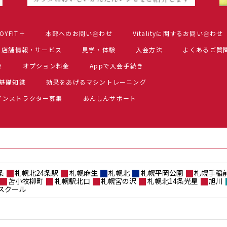
OYFIT＋
本部へのお問い合わせ
Vitalityに関するお問い合わせ
店舗情報・サービス
見学・体験
入会方法
よくあるご質
き
オプション料金
Appで入会手続き
基礎知識
効果をあげるマシントレーニング
インストラクター募集
あんしんサポート
条
札幌北24条駅
札幌麻生
札幌北
札幌平岡公園
札幌手稲
苫小牧柳町
札幌駅北口
札幌宮の沢
札幌北14条光星
旭川
スクール