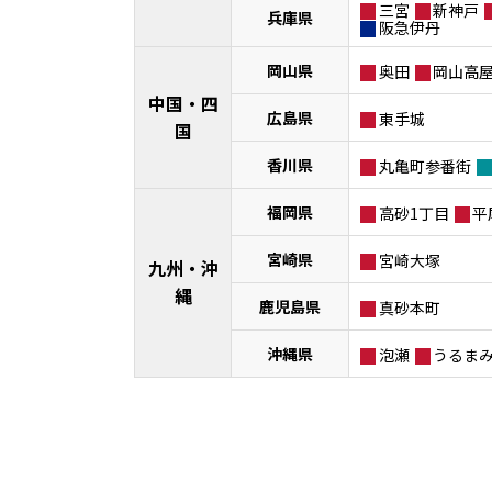
三宮
新神戸
兵庫県
阪急伊丹
岡山県
奥田
岡山高
中国・四
広島県
東手城
国
香川県
丸亀町参番街
福岡県
高砂1丁目
平
宮崎県
宮崎大塚
九州・沖
縄
鹿児島県
真砂本町
沖縄県
泡瀬
うるま