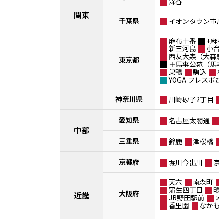
深谷
関東
千葉県
イオンタウン市
麻布十番
+麻
新三河島
小
西友大森（大森
東京都
＋馬事公苑（馬
巣鴨
駒込
YOGA フレス
神奈川県
川崎砂子2丁目
愛知県
名古屋太閤通
中部
三重県
鈴鹿
津桜橋
京都府
堀川今出川
天六
南森町
蒲生四丁目
大阪府
近畿
JR野田駅前
香里園
なか