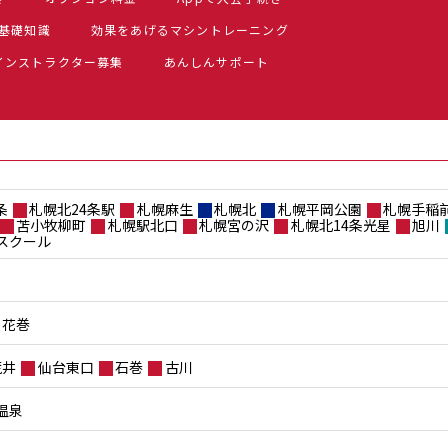
基礎知識
効果をあげるマシントレーニング
インストラクター募集
あんしんサポート
条
札幌北24条駅
札幌麻生
札幌北
札幌平岡公園
札幌手稲
苫小牧柳町
札幌駅北口
札幌宮の沢
札幌北14条光星
旭川
スクール
花巻
荒井
仙台東口
石巻
古川
温泉