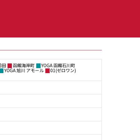
前田
函館海岸町
YOGA 函館石川町
YOGA 旭川 アモール
01(ゼロワン)