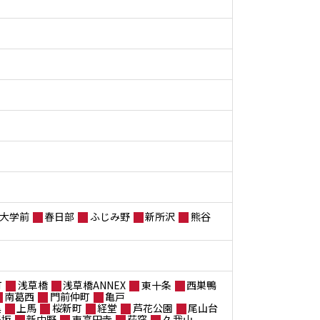
大学前
春日部
ふじみ野
新所沢
熊谷
町
浅草橋
浅草橋ANNEX
東十条
西巣鴨
南葛西
門前仲町
亀戸
黒
上馬
桜新町
経堂
芦花公園
尾山台
楽坂
新中野
東高円寺
荻窪
久我山