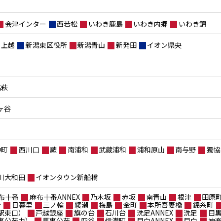
会津インター
西若松
いわき鹿島
いわき内郷
いわき錦
上越
新潟東区役所
新潟青山
新発田
イオン県央
高萩
ヶ谷
仲町
西川口
蕨
南浦和
武蔵浦和
浦和原山
南与野
獨協
川大和田
イオンタウン新船橋
布十番
麻布十番ANNEX
乃木坂
赤坂
南青山
根津
田原
台
日暮里
三ノ輪
綾瀬
梅島
金町
本所吾妻橋
錦糸町
駅東口）
戸越銀座
旗の台
石川台
洗足ANNEX
洗足
目
事公苑内）
馬事公苑
四谷
信濃町
目白ANNEX
目白
神