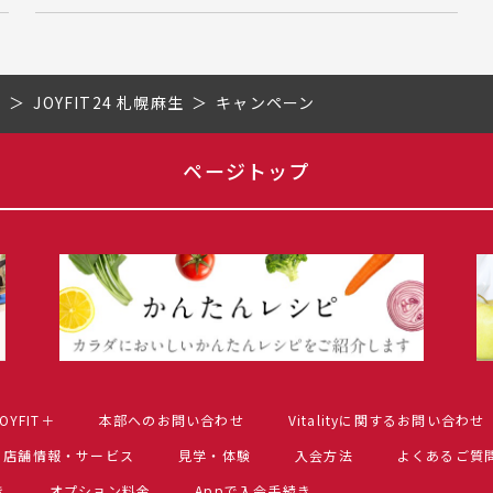
道
JOYFIT24 札幌麻生
キャンペーン
ページトップ
OYFIT＋
本部へのお問い合わせ
Vitalityに関するお問い合わせ
店舗情報・サービス
見学・体験
入会方法
よくあるご質
き
オプション料金
Appで入会手続き