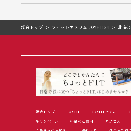
総合トップ
フィットネスジム JOYFIT24
北海
総合トップ
JOYFIT
JOYFIT YOGA
J
キャンペーン
料金のご案内
アクセス
会員様へのお知らせ
予約する
休会お手続