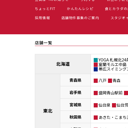
ちょっとFIT
かんたんレシピ
食とカラダの
採用情報
店舗物件募集のご案内
スタジオ
店舗一覧
YOGA 札幌北24
北海道
室蘭モルエ中島
帯広スイミング
青森県
八戸
青森
岩手県
盛岡青山駅前
宮城県
仙台泉
仙台
東北
秋田県
あきた・こまち