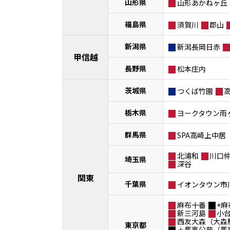
山形県
山形あかねヶ丘
福島県
須賀川
郡山
新潟県
新潟長岡日赤
甲信越
長野県
松本庄内
茨城県
つくば竹園
栃木県
ヨークタウン雨
群馬県
SPA高崎上中居
北浦和
川口
埼玉県
深谷
関東
千葉県
イオンタウン市
麻布十番
+麻
新三河島
小
西友大森（大森
東京都
＋馬事公苑（馬