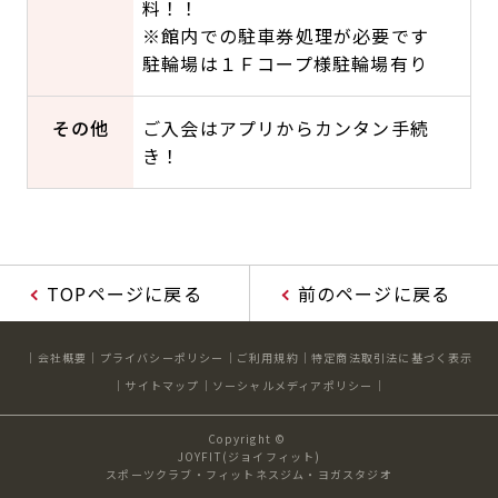
料！！
※館内での駐車券処理が必要です
駐輪場は１Ｆコープ様駐輪場有り
その他
ご入会はアプリからカンタン手続
き！
TOPページに戻る
前のページに戻る
会社概要
プライバシーポリシー
ご利用規約
特定商法取引法に基づく表示
サイトマップ
ソーシャルメディアポリシー
Copyright ©
JOYFIT(ジョイフィット)
スポーツクラブ・フィットネスジム・ヨガスタジオ