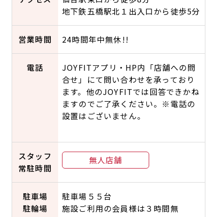
地下鉄五橋駅北１出入口から徒歩5分
キャンペーン
料金のご案内
JOYFIT24
JOYFIT YOGA
アクセス
店舗情報・サービス
営業時間
24時間年中無休!!
JOYFIT+
店舗を探す
見学・体験
入会方法
電話
JOYFITアプリ・HP内「店舗への問
合せ」にて問い合わせを承っており
よくあるご質問
店舗へのお問い合わせ
ます。他のJOYFITでは回答できかね
ますのでご了承ください。※電話の
設置はございません。
スタッフ
無人店舗
常駐時間
駐車場
駐車場５５台
駐輪場
施設ご利用の会員様は３時間無