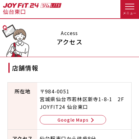
メニュー
店舗トップ
Access
アクセス
会員様向けのご案内
店舗情報
会員の方へトップ
入会のお手続きをする
会員様へのお知らせ
休会お手続き
所在地
〒984-0051
宮城県仙台市若林区新寺1-8-1 2F
入会するトップ
オプション料金
アクセス
JOYFIT24 仙台東口
料金・サービス等詳しく見る
Appで入会手続き
店舗情報・サービス
よくあるご質問
Google Maps
入会を悩まれている方へトップ
店舗へのお問い合わせ
アクセス
仙台駅東口から徒歩8分
JOYFIT総合トップ
JOYFIT