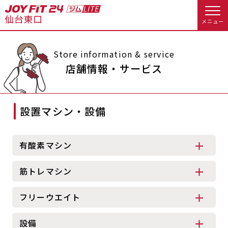
メニュー
店舗トップ
Store information & service
店舗情報・サービス
会員様向けのご案内
設置マシン・設備
会員の方へトップ
入会のお手続きをする
会員様へのお知らせ
休会お手続き
有酸素マシン
入会するトップ
オプション料金
アクセス
筋トレマシン
料金・サービス等詳しく見る
Appで入会手続き
店舗情報・サービス
よくあるご質問
フリーウエイト
入会を悩まれている方へトップ
店舗へのお問い合わせ
設備
JOYFIT総合トップ
JOYFIT