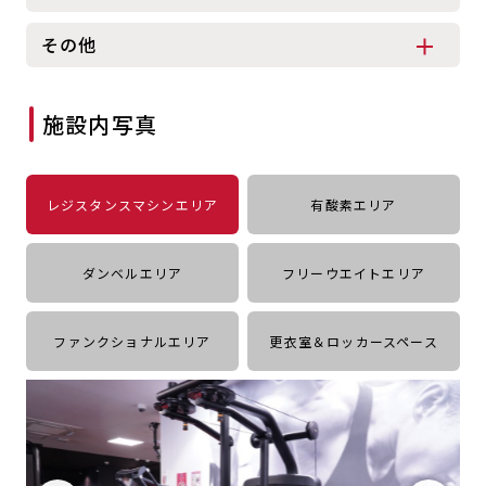
キャンペーン
料金のご案内
その他
JOYFIT24
JOYFIT YOGA
アクセス
店舗情報・サービス
JOYFIT+
店舗を探す
施設内写真
見学・体験
入会方法
よくあるご質問
店舗へのお問い合わせ
レジスタンスマシンエリア
有酸素エリア
ダンベルエリア
フリーウエイトエリア
ファンクショナルエリア
更衣室＆ロッカースペース