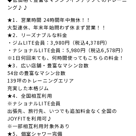
ング♪♪
★1．営業時間 24時間年中無休！！
大型連休、年末年始問わず休まず営業！！
★2．リーズナブルな料金
・ジムLITE会員：3,980円（税込4,378円）
・ナショナルLITE会員：5,980円（税込6,578円）
※1日何回来ても、何時間使ってもこちらの料金！
★3．広い店舗・豊富なマシン台数
54台の豊富なマシン台数
139坪のトレーニングエリア
充実した本格ジム
★4．全国相互利用
※ナショナルLITE会員
出張先、旅行先、いつでも追加料金なく全国の
JOYFITを利用可♪
※一部相互利用対象外あり
★5．個室シャワー完備