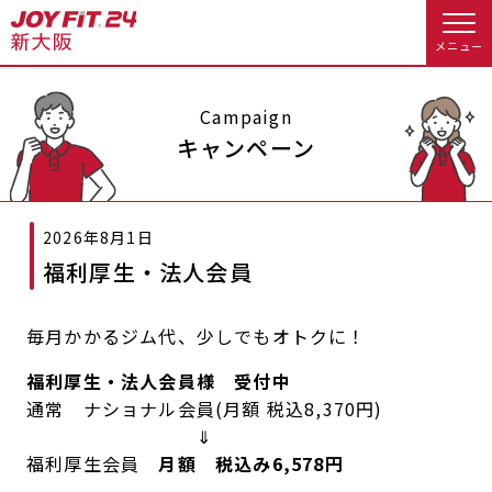
メニュー
店舗トップ
Campaign
キャンペーン
会員様向けのご案内
2026年8月1日
会員の方へトップ
福利厚生・法人会員
入会のお手続きをする
会員様へのお知らせ
休会お手続き
毎月かかるジム代、少しでもオトクに！
入会するトップ
オプション料金
アクセス
福利厚生・法人会員様 受付中
料金・サービス等詳しく見る
通常 ナショナル会員(月額 税込8,370円)
Appで入会手続き
店舗情報・サービス
よくあるご質問
⇓
福利厚生会員
月額 税込み6,578円
入会を悩まれている方へトップ
店舗へのお問い合わせ
JOYFIT総合トップ
JOYFIT