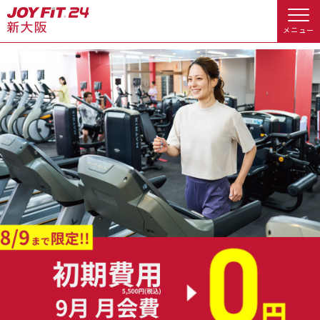
メニュー
店舗トップ
会員様向けのご案内
会員の方へトップ
入会のお手続きをする
会員様へのお知らせ
休会お手続き
入会するトップ
オプション料金
アクセス
料金・サービス等詳しく見る
Appで入会手続き
店舗情報・サービス
よくあるご質問
入会を悩まれている方へトップ
店舗へのお問い合わせ
JOYFIT総合トップ
JOYFIT