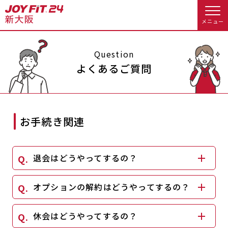
メニュー
店舗トップ
Question
よくあるご質問
会員様向けのご案内
会員の方へトップ
お手続き関連
入会のお手続きをする
会員様へのお知らせ
休会お手続き
退会はどうやってするの？
入会するトップ
オプション料金
アクセス
料金・サービス等詳しく見る
オプションの解約はどうやってするの？
Appで入会手続き
店舗情報・サービス
よくあるご質問
入会を悩まれている方へトップ
休会はどうやってするの？
店舗へのお問い合わせ
JOYFIT総合トップ
JOYFIT