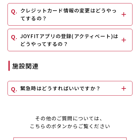
キャンペーン
料金のご案内
クレジットカード情報の変更はどうやっ
JOYFIT24
JOYFIT YOGA
てするの？
アクセス
店舗情報・サービス
JOYFIT+
店舗を探す
JOYFITアプリの登録(アクティベート)は
見学・体験
入会方法
どうやってするの？
よくあるご質問
店舗へのお問い合わせ
施設関連
緊急時はどうすればいいですか？
その他のご質問については、
こちらのボタンからご覧ください