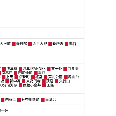
大学前
春日部
ふじみ野
新所沢
熊谷
町
浅草橋
浅草橋ANNEX
東十条
西巣鴨
南葛西
門前仲町
亀戸
黒
上馬
桜新町
経堂
芦花公園
尾山台
楽坂
新中野
東高円寺
荻窪
久我山
ANO分倍河原
武蔵小金井
田無
西横浜
神奈川新町
青葉台
屋一社