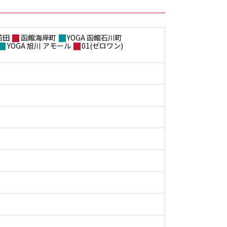
前田
函館海岸町
YOGA 函館石川町
YOGA 旭川 アモール
01(ゼロワン)