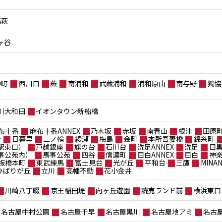
高萩
ヶ谷
仲町
西川口
蕨
南浦和
武蔵浦和
浦和原山
南与野
獨協
川大和田
イオンタウン新船橋
布十番
麻布十番ANNEX
乃木坂
赤坂
南青山
根津
田原
台
日暮里
三ノ輪
綾瀬
梅島
金町
本所吾妻橋
錦糸町
駅東口）
戸越銀座
旗の台
石川台
洗足ANNEX
洗足
目
事公苑内）
馬事公苑
四谷
信濃町
目白ANNEX
目白
神
板橋本町
東武練馬
富士見台
光が丘
平和台
三鷹
MIN
ポひばりが丘
立川
高幡不動
花小金井
川崎八丁畷
京王稲田堤
向ヶ丘遊園
読売ランド前
横浜東口
名古屋中村公園
名古屋千早
名古屋黒川
名古屋地アミ
名古