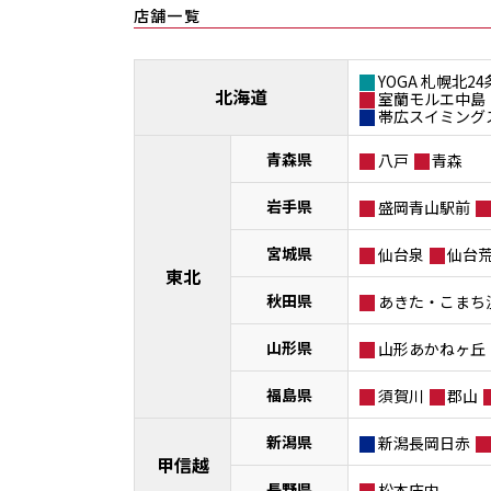
店舗一覧
YOGA 札幌北24
北海道
室蘭モルエ中島
帯広スイミング
青森県
八戸
青森
岩手県
盛岡青山駅前
宮城県
仙台泉
仙台
東北
秋田県
あきた・こまち
山形県
山形あかねヶ丘
福島県
須賀川
郡山
新潟県
新潟長岡日赤
甲信越
長野県
松本庄内