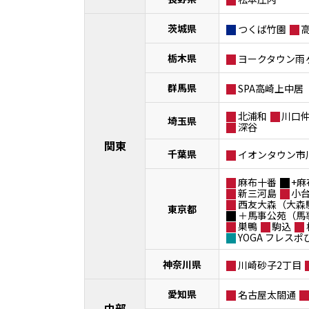
茨城県
つくば竹園
栃木県
ヨークタウン雨
群馬県
SPA高崎上中居
北浦和
川口
埼玉県
深谷
関東
千葉県
イオンタウン市
麻布十番
+麻
新三河島
小
西友大森（大森
東京都
＋馬事公苑（馬
巣鴨
駒込
YOGA フレス
神奈川県
川崎砂子2丁目
愛知県
名古屋太閤通
中部