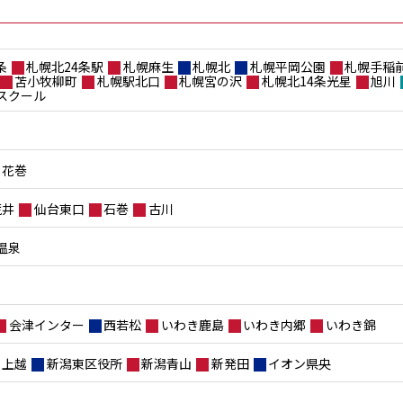
条
札幌北24条駅
札幌麻生
札幌北
札幌平岡公園
札幌手稲
苫小牧柳町
札幌駅北口
札幌宮の沢
札幌北14条光星
旭川
スクール
花巻
荒井
仙台東口
石巻
古川
温泉
会津インター
西若松
いわき鹿島
いわき内郷
いわき錦
上越
新潟東区役所
新潟青山
新発田
イオン県央