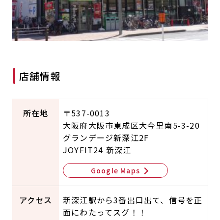
キャンペーン
料金のご案内
JOYFIT24
JOYFIT YOGA
アクセス
店舗情報・サービス
JOYFIT+
店舗を探す
見学・体験
入会方法
店舗情報
よくあるご質問
店舗へのお問い合わせ
所在地
〒537-0013
大阪府大阪市東成区大今里南5-3-20
グランデージ新深江2F
JOYFIT24 新深江
Google Maps
アクセス
新深江駅から3番出口出て、信号を正
面にわたってスグ！！