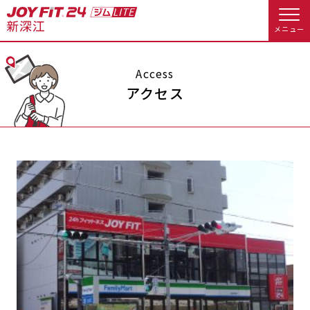
メニュー
店舗トップ
Access
アクセス
会員様向けのご案内
会員の方へトップ
入会のお手続きをする
会員様へのお知らせ
予約する
入会するトップ
休会お手続き
オプション料金
料金・サービス等詳しく見る
Appで入会手続き
アクセス
店舗情報・サービス
入会を悩まれている方へトップ
よくあるご質問
店舗へのお問い合わせ
JOYFIT総合トップ
JOYFIT