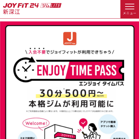
メニュー
店舗トップ
会員様向けのご案内
会員の方へトップ
入会のお手続きをする
会員様へのお知らせ
予約する
入会するトップ
休会お手続き
オプション料金
料金・サービス等詳しく見る
Appで入会手続き
アクセス
店舗情報・サービス
入会を悩まれている方へトップ
よくあるご質問
店舗へのお問い合わせ
JOYFIT総合トップ
JOYFIT