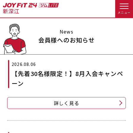
メニュー
店舗トップ
News
会員様へのお知らせ
会員様向けのご案内
2026.08.06
会員の方へトップ
【先着30名様限定！】8月入会キャンペ
入会のお手続きをする
会員様へのお知らせ
予約する
ーン
入会するトップ
休会お手続き
オプション料金
詳しく見る
料金・サービス等詳しく見る
Appで入会手続き
アクセス
店舗情報・サービス
入会を悩まれている方へトップ
よくあるご質問
店舗へのお問い合わせ
JOYFIT総合トップ
JOYFIT