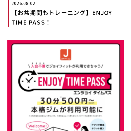
2026.08.02
キャンペーン
料金のご案内
【お盆期間もトレーニング】ENJOY
JOYFIT24
JOYFIT YOGA
TIME PASS！
アクセス
店舗情報・サービス
JOYFIT+
店舗を探す
見学・体験
入会方法
よくあるご質問
店舗へのお問い合わせ